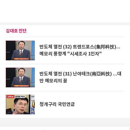
김대호 진단
반도체 열전 (32) 트렌드포스(集邦科技)...
메모리 풍향계 "시세조사 1인자"
반도체 열전 (31) 난야테크(南亞科技) ...대
만 메모리의 꿈
청개구리 국민연금