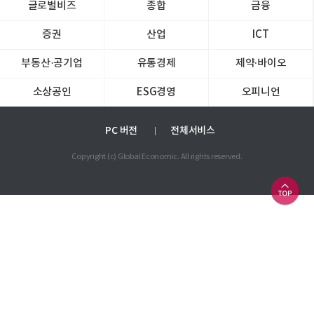
글로벌비즈
종합
금융
증권
산업
ICT
부동산·공기업
유통경제
제약∙바이오
소상공인
ESG경영
오피니언
PC 버전
전체서비스
Copyright (c) Global Economic. All rights reserved.