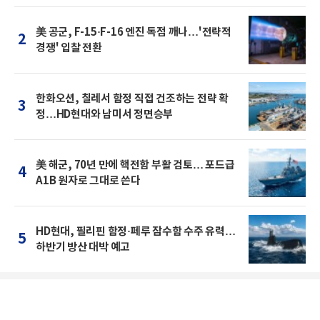
美 공군, F-15·F-16 엔진 독점 깨나…'전략적
2
경쟁' 입찰 전환
한화오션, 칠레서 함정 직접 건조하는 전략 확
3
정…HD현대와 남미서 정면승부
美 해군, 70년 만에 핵전함 부활 검토… 포드급
4
A1B 원자로 그대로 쓴다
HD현대, 필리핀 함정·페루 잠수함 수주 유력…
5
하반기 방산 대박 예고