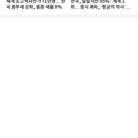
세계 초고액자산가 71만명… 한
한국, 실질자산 55%↑ 세계 1
국 종부세 강화, 홍콩 세율 0%
위… 증시 폭락, ‘평균의 착시’와
부의 유동성 위기