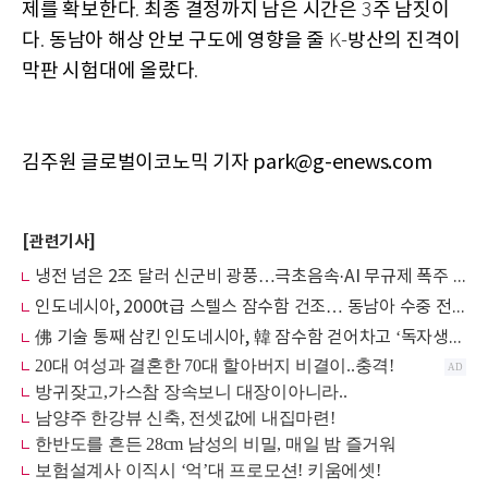
제를 확보한다
최종 결정까지 남은 시간은
주 남짓이
.
3
다
동남아 해상 안보 구도에 영향을 줄
방산의 진격이
.
K-
막판 시험대에 올랐다
.
김주원 글로벌이코노믹 기자 park@g-enews.com
[관련기사]
냉전 넘은 2조 달러 신군비 광풍…극초음속·AI 무규제 폭주 시대 열렸다
인도네시아, 2000t급 스텔스 잠수함 건조… 동남아 수중 전력 판도 바꾼다
佛 기술 통째 삼킨 인도네시아, 韓 잠수함 걷어차고 ‘독자생산’ 직행