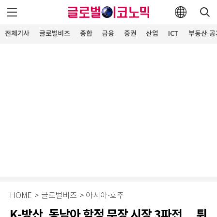
전체기사
글로벌비즈
종합
금융
증권
산업
ICT
부동산·공
HOME
>
글로벌비즈
>
아시아·호주
K-방산, 동남아 함정 무장 시장 3파전… 튀