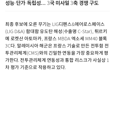
성능
단가
독립성…
국 미사일
축 경쟁 구도
·
·
3
3
최종 후보에 오른 무기는
디펜스
에어로스페이스
LIG
&
함대함 유도탄 해성
수출명
튀르키
(LIG D&A)
(
C-Star),
예 로켓산 아토마카
프랑스
엑소세
블록
,
MBDA
MM40
다
말레이시아 해군은 프랑스 기술로 만든 전투함 전
3C
.
투관리체계
와의 긴밀한 연동을 가장 중요하게 평
(CMS)
가한다
전투관리체계 연동성과 통합 리스크가 사실상
.
1
차 평가 기준으로 작용하고 있다
.