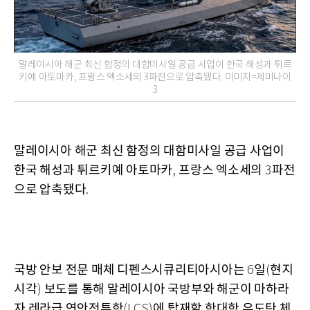
말레이시아 해군 최신 함정의 대함미사일 공급 사업이 한국 해성과 튀르
키예 아토마카, 프랑스 엑소세의 3파전으로 압축됐다. 이미지=제미나이
3
말레이시아 해군 최신 함정의 대함미사일 공급 사업이
한국 해성과 튀르키예 아토마카
프랑스 엑소세의
파전
,
3
으로 압축됐다
.
국방 안보 전문 매체 디펜스시큐리티아시아는
일
현지
6
(
시각
보도를 통해 말레이시아 국방부와 해군이 마하라
)
자 레라급 연안전투함
에 탑재할 함대함 유도탄 체
(LCS)