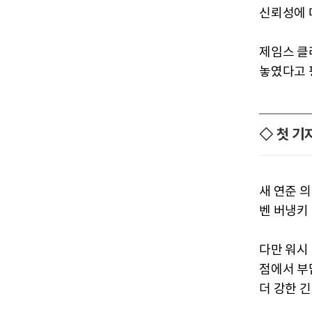
신뢰성에 
제임스 클
놓였다고 
◇ 첫 기
새 연준 
벤 버냉키 
다만 워시
점에서 부
더 강한 