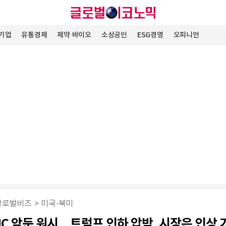
기업
유통경제
제약∙바이오
소상공인
ESG경영
오피니언
글로벌비즈
>
미국·북미
MC 앞둔 워시…트럼프 인하 압박, 시장은 인상