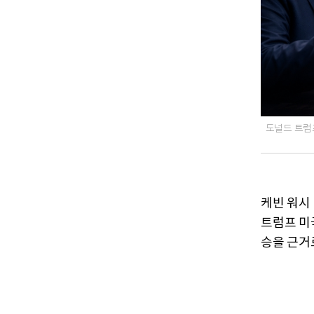
도널드 트럼
케빈 워시
트럼프 미
승을 근거