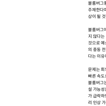
블룸버그통
주재한다며
상이 될 
블룸버그에
지 않다는 
것으로 예
의 중동 
다는 이유
문제는 회
빠른 속도
블룸버그는
설 가능성
가 급락하
리 인상 가