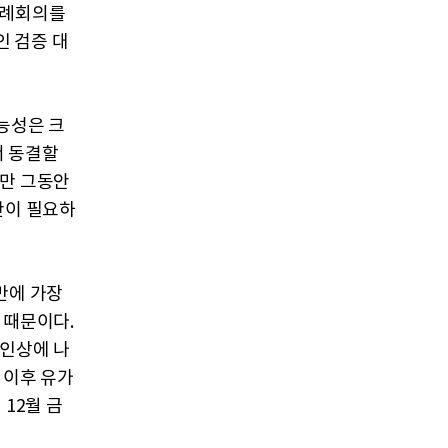
정례회의를
 검증 대
능성은 크
서 동결할
지만 그동안
간이 필요하
만에 가장
 때문이다.
 인상에 나
 이후 유가
12월 금