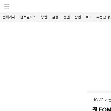
전체기사
글로벌비즈
종합
금융
증권
산업
ICT
부동산·공
HOME
>
첫 FO