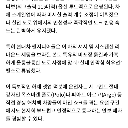
터보(최고출력 115마력) 옵션 투트랙으로 운영된다. 차
체 스케일업에 따라 미세한 출력 계수 조정이 이뤄졌으
나 실전 도로 위에서의 민첩성과 즉각적인 토크 반응 속
도는 완벽하게 유지됐다.
특히 현대차 엔지니어들은 이 차의 섀시 및 서스펜션 리
바운드 세팅을 브라질 본토 특유의 비포장 흙길과 가혹
하게 울퉁불퉁한 도로 사정에 맞춰 ‘실내 안락함 최우선’
펜스로 튜닝했다.
이 독보적인 하체 셋업 덕분에 운전자는 세그먼트 절대
강자인 폭스바겐 폴로(Polo)나 피아트 아르고(Argo) 등
직접 경쟁 해치백 차량들이 마진 쇼크를 겪는 요철 구간
에서도 현저히 부드럽고 안정적으로 통과하는 안보 해자
를 경험할 수 있다.