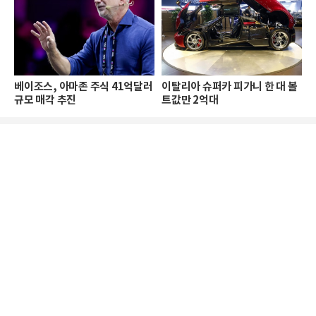
베이조스, 아마존 주식 41억달러
이탈리아 슈퍼카 피가니 한 대 볼
규모 매각 추진
트값만 2억대