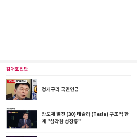
김대호 진단
청개구리 국민연금
반도체 열전 (30) 테슬라 (Tesla) 구조적 한
계 "심각한 성장통"