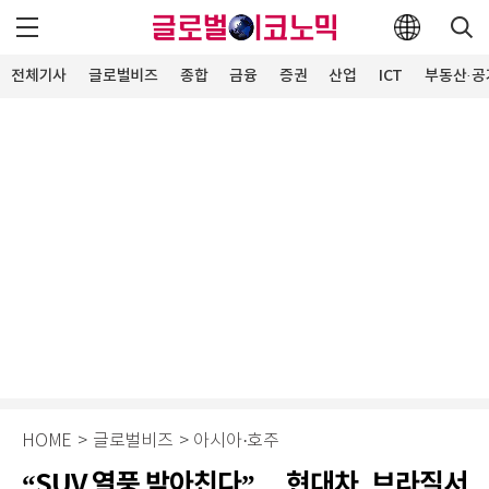
전체기사
글로벌비즈
종합
금융
증권
산업
ICT
부동산·공
HOME
>
글로벌비즈
>
아시아·호주
“SUV 열풍 받아친다”… 현대차, 브라질서