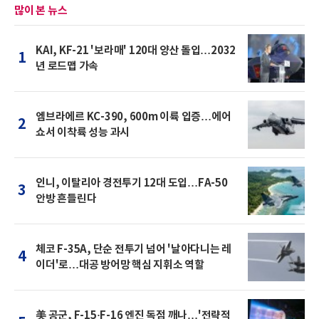
많이 본 뉴스
KAI, KF-21 '보라매' 120대 양산 돌입…2032
1
년 로드맵 가속
엠브라에르 KC-390, 600m 이륙 입증…에어
2
쇼서 이착륙 성능 과시
인니, 이탈리아 경전투기 12대 도입…FA-50
3
안방 흔들린다
체코 F-35A, 단순 전투기 넘어 '날아다니는 레
4
이더'로…대공 방어망 핵심 지휘소 역할
美 공군, F-15·F-16 엔진 독점 깨나…'전략적