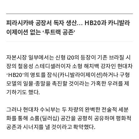
피라시카바 공장서 독자 생산… HB20과 카니발라
이제이션 없는 ‘투트랙 공존’
자본시장 일부에서는 신형 i20의 등장이 기존 브라질 시
장의 철옹성 스테디셀러이자 소형 해치백 강자인 현대차
‘HB20’의 영토를 잠식(카니발라이제이션)하거나 구형
모델의 일몰·종말을 촉진할 것이라는 가혹한 우려를 제
기하기도 했다.
그러나 현대차 수뇌부는 두 차량의 완벽한 전술적 세분
화를 통해 쇼룸(딜러십) 공간을 공평히 공유하며 평화적
공존과 시너지를 낼 것이라고 확약했다.