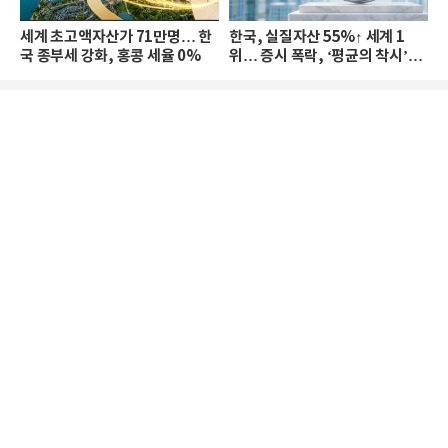
세계 초고액자산가 71만명… 한
한국, 실질자산 55%↑ 세계 1
국 종부세 강화, 홍콩 세율 0%
위… 증시 폭락, ‘평균의 착시’와
부의 유동성 위기