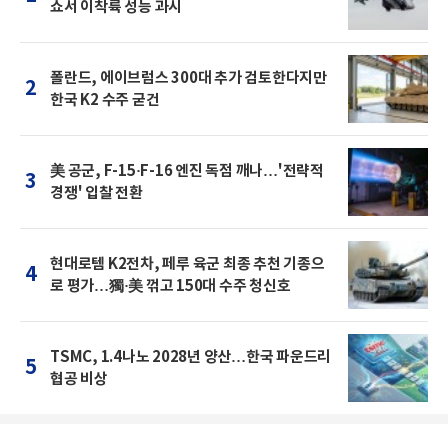
쇼서 이착륙 성능 과시
폴란드, 에이브럼스 300대 추가 검토한다지만
2
한국 K2 수주 굳건
美 공군, F-15·F-16 엔진 독점 깨나…'전략적
3
경쟁' 입찰 전환
현대로템 K2전차, 페루 육군 최종 추천 기종으
4
로 평가…獨·美 꺾고 150대 수주 청신호
TSMC, 1.4나노 2028년 양산…한국 파운드리
5
협공 비상