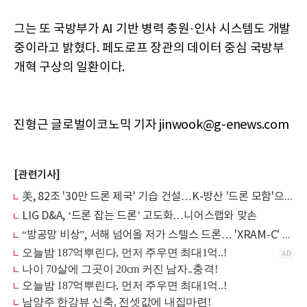
그는 또 국방부가 AI 기반 병력 충원·인사 시스템도 개발
중이라고 밝혔다. 페도로프 장관의 데이터 중심 국방부
개혁 구상의 일환이다.
진형근 글로벌이코노믹 기자 jinwook@g-enews.com
[관련기사]
美, 82조 '30만 드론 제국' 기습 건설…K-방산 '드론 모함'으로 판 깬다
LIG D&A, ‘드론 잡는 드론’ 고도화…니어스랩와 맞손
“방공망 비상”, 서해 넘어올 저가 스텔스 드론… 'XRAM-C' 기습 시나리오