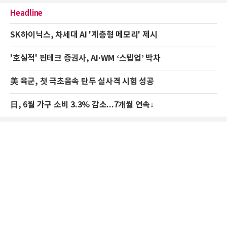
Headline
SK하이닉스, 차세대 AI '계층형 메모리' 제시
'호실적' 핀테크 증권사, AI·WM ‘스텝업’ 박차
美 육군, 첫 극초음속 탄두 실사격 시험 성공
日, 6월 가구 소비 3.3% 감소...7개월 연속↓