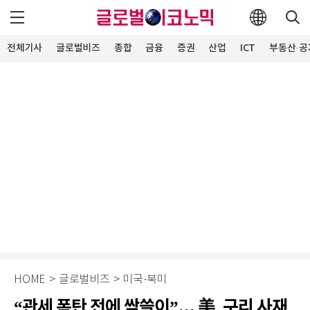
전체기사
글로벌비즈
종합
금융
증권
산업
ICT
부동산·공
HOME
>
글로벌비즈
>
미국·북미
“관세 폭탄 전에 싹쓸이”... 美, 구리 사재