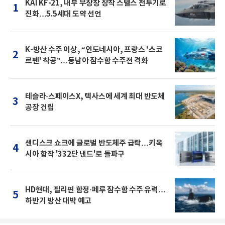
KAI KF-21, 내부 무장창 장착 스텔스 전투기로
1
진화…5.5세대 도약 선언
K-방산 수주 이상, “인도네시아, 프랑스 '스코
2
르펜' 착공”…동남아 잠수함 수주전 격화
테슬라·스페이스X, 텍사스에 세계 최대 반도체
3
공장 건립
샌디스크 쇼크에 글로벌 반도체주 급락…키옥
4
시아 합작 '332단 낸드'로 돌파구
HD현대, 필리핀 함정·페루 잠수함 수주 유력…
5
하반기 방산 대박 예고