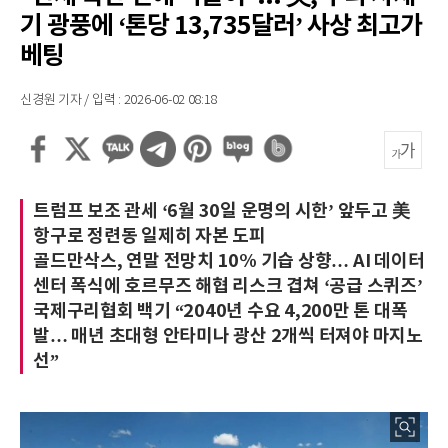
기 광풍에 ‘톤당 13,735달러’ 사상 최고가
베팅
신경원 기자 / 입력 : 2026-06-02 08:18
트럼프 보조 관세 ‘6월 30일 운명의 시한’ 앞두고 美
항구로 정련동 일제히 자본 도피
골드만삭스, 연말 전망치 10% 기습 상향… AI 데이터
센터 폭식에 호르무즈 해협 리스크 겹쳐 ‘공급 스퀴즈’
국제구리협회 백기 “2040년 수요 4,200만 톤 대폭
발… 매년 초대형 안타미나 광산 2개씩 터져야 마지노
선”