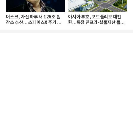
머스크, 자산 하루 새 126조 원
아시아 부호, 포트폴리오 대전
감소 추산… 스페이스X 주가 하
환…독점 인프라·실물자산 몰린
락 때문
다