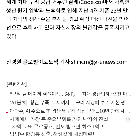
세계 최대 구리 공급 거두인 칠레(Codelco)마저 가혹한
생산 원가 압박과 노후화로 인해 지난 4월 기준 23년 만
의 최악의 생산 수율 부진을 겪고 확장 대신 마진율 방어
선으로 후퇴하고 있어 자산시장의 불안감을 증폭시키고
있다.
신경원 글로벌이코노믹 기자 shincm@g-enews.com
[관련기사]
“구리·금 메이저 싹쓸이”… S&P, 中 최대 광산업체 ‘쯔진 마이닝’ 등급 전망 상향
‘AI 붐’에 ‘황산 부족’ 악재까지… 구리 시장에 투기 자본 광풍, 사상 최고치 육박
아마존, AI 수요로 美 광산서 구리 직접 구매...10년 만에 새 공급원