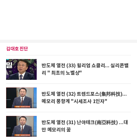
김대호 진단
반도체 열전 (33) 윌리엄 쇼클리... 실리콘밸
리 " 최초의 노벨상"
반도체 열전 (32) 트렌드포스(集邦科技)...
메모리 풍향계 "시세조사 1인자"
반도체 열전 (31) 난야테크(南亞科技) ...대
만 메모리의 꿈