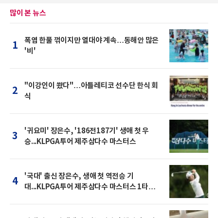
많이 본 뉴스
폭염 한풀 꺾이지만 열대야 계속…동해안 많은
1
'비'
"이강인이 쐈다"…아틀레티코 선수단 한식 회
2
식
'귀요미' 장은수, '186전187기' 생애 첫 우
3
승...KLPGA투어 제주삼다수 마스터스
'국대' 출신 장은수, 생애 첫 역전승 기
4
대...KLPGA투어 제주삼다수 마스터스 1타차
공동 2위