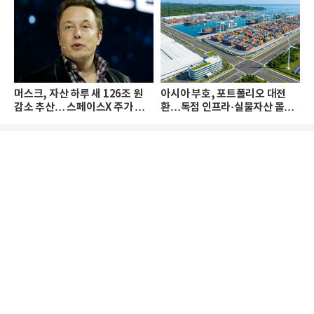
머스크, 자산 하루 새 126조 원
아시아 부호, 포트폴리오 대전
감소 추산… 스페이스X 주가 하
환…독점 인프라·실물자산 몰린
락 때문
다