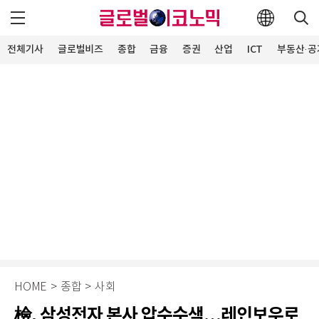
전체기사
글로벌비즈
종합
금융
증권
산업
ICT
부동산·공
HOME
>
종합
>
사회
檢, 삼성전자 본사 압수수색…레인보우로