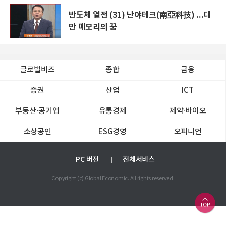
반도체 열전 (31) 난야테크(南亞科技) ...대
만 메모리의 꿈
글로벌비즈
종합
금융
증권
산업
ICT
부동산·공기업
유통경제
제약∙바이오
소상공인
ESG경영
오피니언
PC 버전
전체서비스
Copyright (c) Global Economic. All rights reserved.