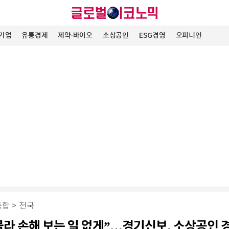
기업
유통경제
제약∙바이오
소상공인
ESG경영
오피니언
종합
>
전국
몰라 손해 보는 일 없게”…경기신보, 소상공인