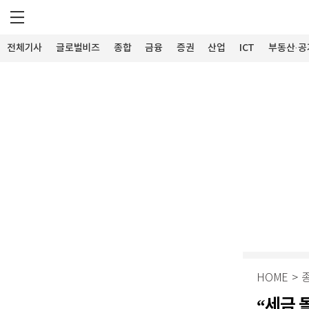
전체기사
글로벌비즈
종합
금융
증권
산업
ICT
부동산·공
HOME
>
“세금 