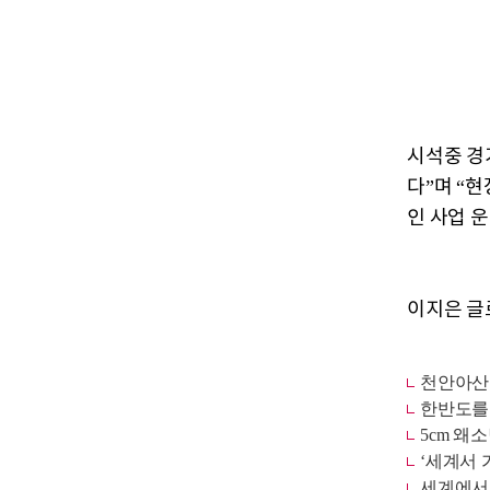
시석중 경
다”며 “
인 사업 
이지은 글로