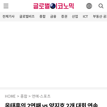
전체기사
글로벌비즈
종합
금융
증권
산업
ICT
부동산·공
HOME
>
종합
>
연예·스포츠
옥태훈의 2연패 vs 양지호 2개 대회 연속