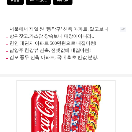
#경남
#에이원CC
#KPGA