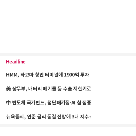
Headline
HMM, 타코마 항만 터미널에 1900억 투자
美 상무부, 배터리 폐기물 등 수출 제한키로
中 반도체 국가펀드, 첨단패키징·AI 칩 집중
뉴욕증시, 연준 금리 동결 전망에 3대 지수↑