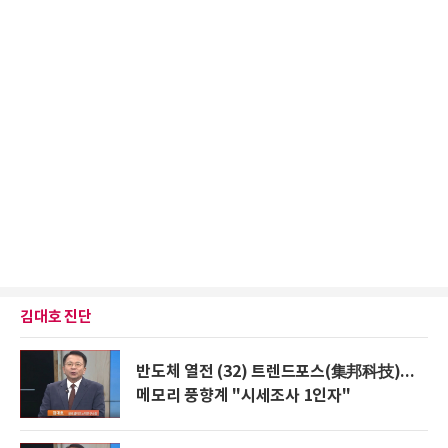
김대호 진단
반도체 열전 (32) 트렌드포스(集邦科技)...
메모리 풍향계 "시세조사 1인자"