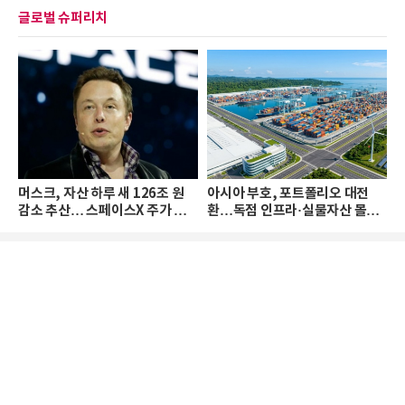
글로벌 슈퍼리치
머스크, 자산 하루 새 126조 원
아시아 부호, 포트폴리오 대전
감소 추산… 스페이스X 주가 하
환…독점 인프라·실물자산 몰린
락 때문
다