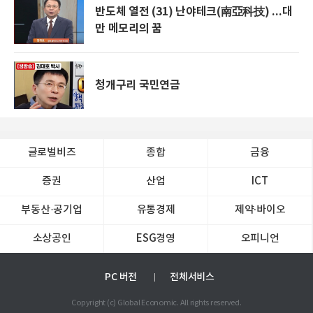
반도체 열전 (31) 난야테크(南亞科技) ...대
만 메모리의 꿈
청개구리 국민연금
글로벌비즈
종합
금융
증권
산업
ICT
부동산·공기업
유통경제
제약∙바이오
소상공인
ESG경영
오피니언
PC 버전
전체서비스
Copyright (c) Global Economic. All rights reserved.