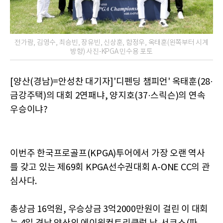
전가람, 김영수, 최승빈, 장유빈, 신상훈, 함정우, 옥태훈(왼쪽부터 시계
방향) 사진-KPGA 민수용 포토
[양산(경남)=안성찬 대기자]'디펜딩 챔피언' 옥태훈(28·
금강주택)의 대회 2연패냐, 양지호(37·스릭슨)의 연속
우승이냐?
이번주 한국프로골프(KPGA)투어에서 가장 오랜 역사
를 갖고 있는 제69회 KPGA선수권대회 A-ONE CC의 관
심사다.
총상금 16억원, 우승상금 3억2000만원이 걸린 이 대회