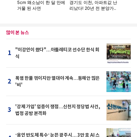
많이 본 뉴스
"이강인이 쐈다"…아틀레티코 선수단 한식 회
1
식
폭염 한풀 꺾이지만 열대야 계속…동해안 많은
2
'비'
'강제 가입' 입증이 쟁점…신천지 정당법 사건,
3
법정 공방 본격화
‘용인 반도체 특수’ 눈뜬 광주시… 3만 호 AI 스