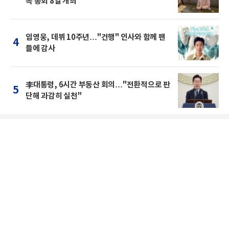
족 총회 8일 개최
임영웅, 데뷔 10주년…"건행" 인사와 함께 팬
4
들에 감사
李대통령, 6시간 부동산 회의…"전환적으로 판
5
단해 과감히 실천"