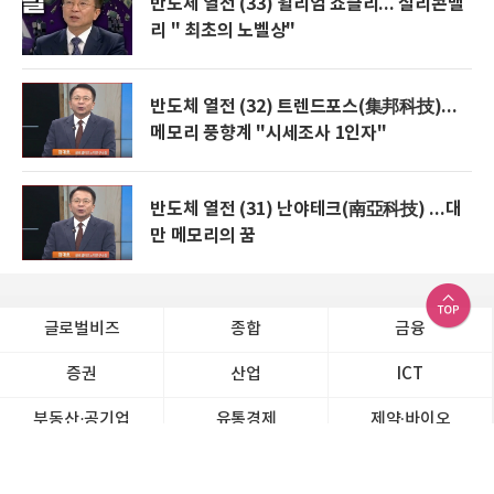
반도체 열전 (33) 윌리엄 쇼클리... 실리콘밸
리 " 최초의 노벨상"
반도체 열전 (32) 트렌드포스(集邦科技)...
메모리 풍향계 "시세조사 1인자"
반도체 열전 (31) 난야테크(南亞科技) ...대
만 메모리의 꿈
글로벌비즈
종합
금융
증권
산업
ICT
부동산·공기업
유통경제
제약∙바이오
소상공인
ESG경영
오피니언