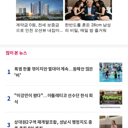
많이 본 뉴스
폭염 한풀 꺾이지만 열대야 계속…동해안 많은
1
'비'
"이강인이 쐈다"…아틀레티코 선수단 한식 회
2
식
상대원2구역 재개발조합, 성남시 행정지도 충
3