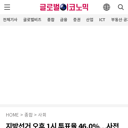
전체기사
글로벌비즈
종합
금융
증권
산업
ICT
부동산·공
HOME
>
종합
>
사회
지방선거 오후 1시 투표율 46.0%…사전