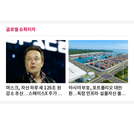
글로벌 슈퍼리치
머스크, 자산 하루 새 126조 원
아시아 부호, 포트폴리오 대전
감소 추산… 스페이스X 주가 하
환…독점 인프라·실물자산 몰린
락 때문
다