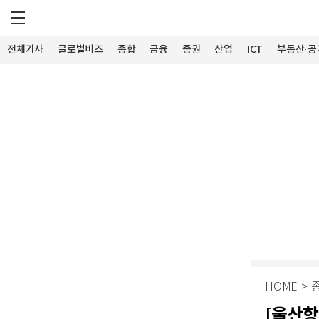
전체기사
글로벌비즈
종합
금융
증권
산업
ICT
부동산·공
HOME
>
[울산항