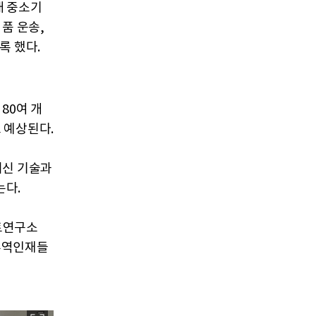
개 중소기
품 운송,
록 했다.
80여 개
로 예상된다.
최신 기술과
는다.
트연구소
 무역인재들