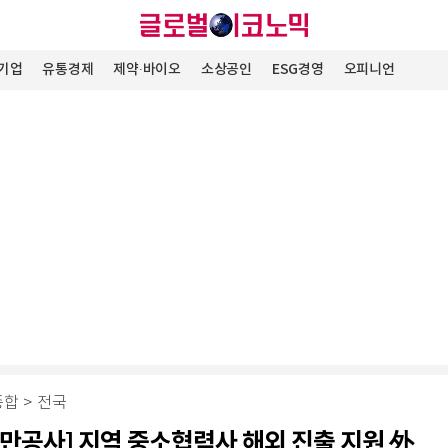
기업
유통경제
제약∙바이오
소상공인
ESG경영
오피니언
종합
>
전국
만공사] 지역 중소협력사 해외 진출 지원 外