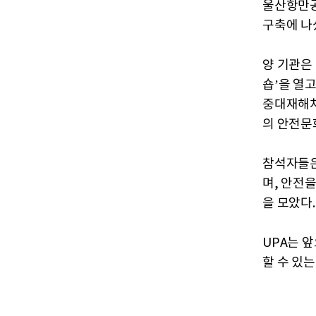
울산항만공
구축에 나
양 기관은
숍’을 열
중대재해처
의 안전문
참석자들은
며, 안전
을 모았다.
UPA는 
할 수 있