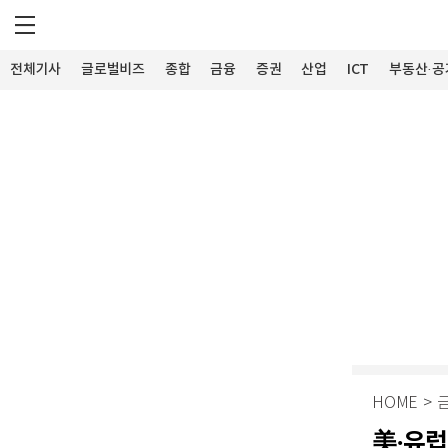
전체기사
글로벌비즈
종합
금융
증권
산업
ICT
부동산·공
HOME
>
美·유럽