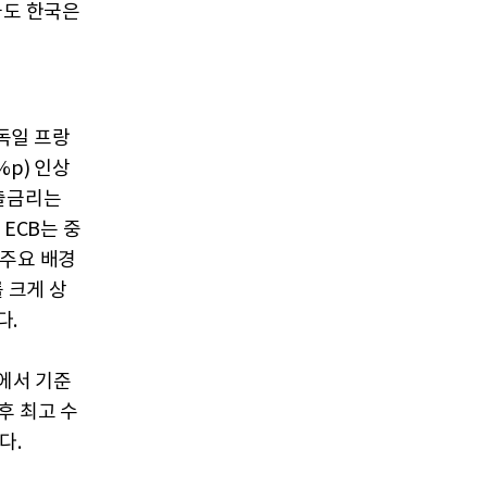
국도 한국은
 독일 프랑
%p) 인상
대출금리는
 ECB는 중
 주요 배경
 크게 상
다.
의에서 기준
후 최고 수
다.