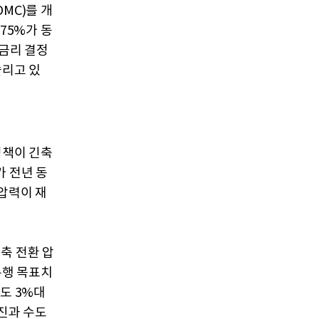
MC)를 개
75%가 동
 금리 결정
쏠리고 있
정책이 긴축
가 전년 동
 압력이 재
축 전환 압
은행 목표치
가도 3%대
진과 수도