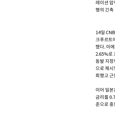
레이션 압
행의 긴축
14일 CN
크푸르트에
했다. 이에
2.65%로
동발 지정
으로 제시
회했고 근
이어 일본
금리를 0.
준으로 중