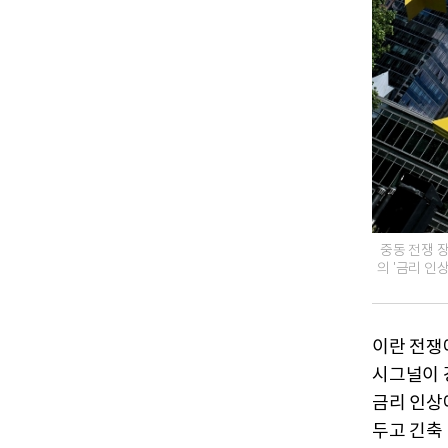
중동 전쟁 
의 '금리 
이란 전쟁
시그널이 강
금리 인상
두고 긴축