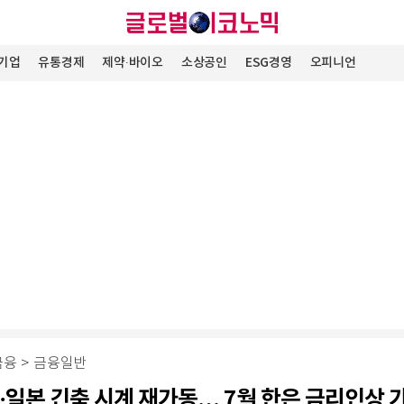
기업
유통경제
제약∙바이오
소상공인
ESG경영
오피니언
금융
>
금융일반
·일본 긴축 시계 재가동… 7월 한은 금리인상 