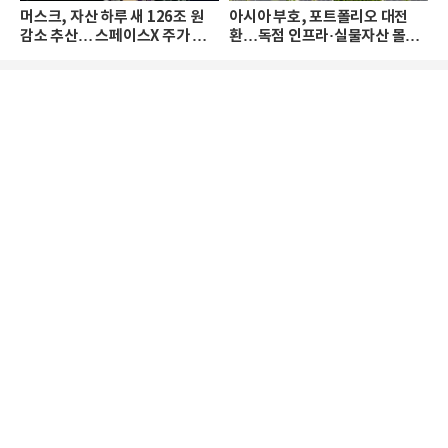
머스크, 자산 하루 새 126조 원
아시아 부호, 포트폴리오 대전
감소 추산… 스페이스X 주가 하
환…독점 인프라·실물자산 몰린
락 때문
다