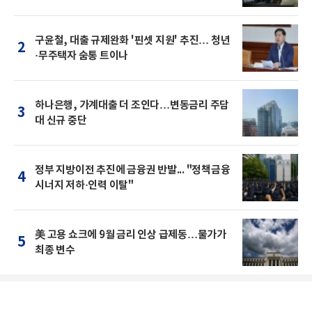
구윤철, 대출 규제완화 '핀셋 지원' 추진… 청년
2
·무주택자 숨통 트이나
하나은행, 가계대출 더 조인다…변동금리 주담
3
대 신규 중단
정부 지방이전 추진에 금융권 반발... "정책금융
4
시너지 저하·인력 이탈"
美 고용 쇼크에 9월 금리 인상 급제동…물가가
5
최종 변수