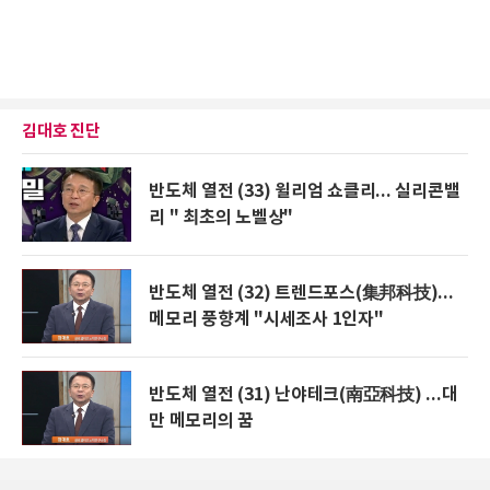
김대호 진단
반도체 열전 (33) 윌리엄 쇼클리... 실리콘밸
리 " 최초의 노벨상"
반도체 열전 (32) 트렌드포스(集邦科技)...
메모리 풍향계 "시세조사 1인자"
반도체 열전 (31) 난야테크(南亞科技) ...대
만 메모리의 꿈