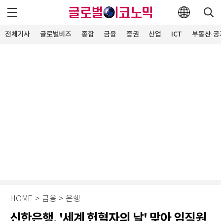
전체기사
글로벌비즈
종합
금융
증권
산업
ICT
부동산·공
HOME
>
금융
>
은행
신한은행, '세계 헌혈자의 날' 맞아 임직원