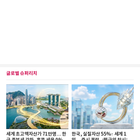
글로벌 슈퍼리치
세계 초고액자산가 71만명… 한
한국, 실질자산 55%↑ 세계 1
국 종부세 강화, 홍콩 세율 0%
위… 증시 폭락, ‘평균의 착시’와