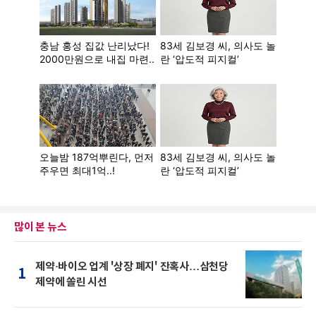
많이 본 뉴스
제약·바이오 업계 '상장 폐지' 잔혹사…삼천당
1
제약에 쏠린 시선