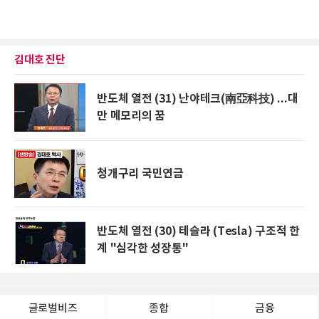
김대호 진단
반도체 열전 (31) 난야테크(南亞科技) ...대
만 메모리의 꿈
청개구리 국민연금
반도체 열전 (30) 테슬라 (Tesla) 구조적 한
계 "심각한 성장통"
글로벌비즈
종합
금융