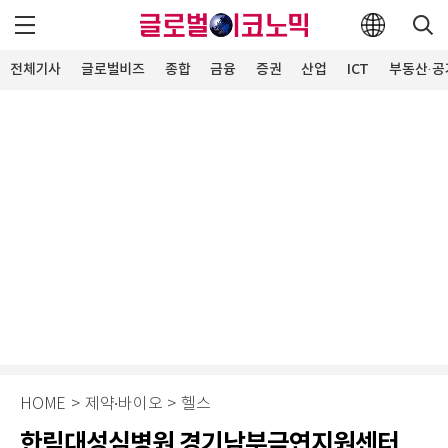
전체기사
글로벌비즈
종합
금융
증권
산업
ICT
부동산·공
HOME
>
제약∙바이오
>
헬스
한림대성심병원 경기남부금연지원센터,