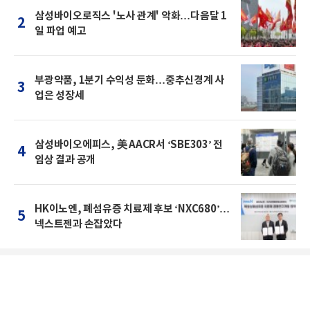
삼성바이오로직스 '노사 관계' 악화…다음달 1
2
일 파업 예고
부광약품, 1분기 수익성 둔화…중추신경계 사
3
업은 성장세
삼성바이오에피스, 美 AACR서 ‘SBE303’ 전
4
임상 결과 공개
HK이노엔, 폐섬유증 치료제 후보 ‘NXC680’…
5
넥스트젠과 손잡았다