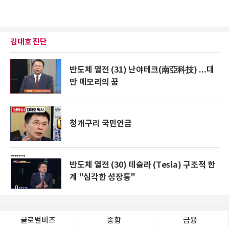
김대호 진단
반도체 열전 (31) 난야테크(南亞科技) ...대
만 메모리의 꿈
청개구리 국민연금
반도체 열전 (30) 테슬라 (Tesla) 구조적 한
계 "심각한 성장통"
글로벌비즈
종합
금융