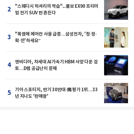
"스웨디시 럭셔리의 역습"...볼보 EX90 프리미
2
엄 전기 SUV 판 흔든다
"폭염에 에어컨 사용 급증…삼성전자, '청·정·
3
확·인'하세요”
엔비디아, 차세대 AI가속기 HBM 사양 다운 검
4
토…D램 공급난이 문제
기아 스포티지, 반기 30만대·獨 평가 1위…33
5
년 지나도 '판매왕'