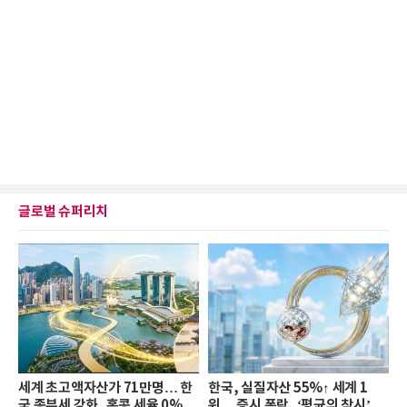
글로벌 슈퍼리치
세계 초고액자산가 71만명… 한
한국, 실질자산 55%↑ 세계 1
국 종부세 강화, 홍콩 세율 0%
위… 증시 폭락, ‘평균의 착시’와