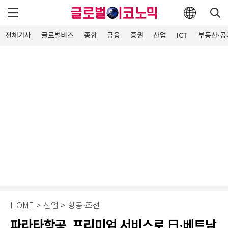
전체기사
글로벌비즈
종합
금융
증권
산업
ICT
부동산·공
HOME
>
산업
>
항공·조선
파라타항공, 프리미엄 서비스로 日·베트남