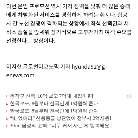
이번
운임
프로모션
역시
가격
장벽을
낮춰
더
많은
승객
에게
차별화된
서비스를
경험하게
하려는
취지다
항공
.
사
간
노선
경쟁이
격화되는
상황에서
좌석
선택권과
서
비스
품질을
앞세워
장기적으로
고부가가치
여객
수요를
선점한다는
방침이다
.
이지현 글로벌이코노믹 기자 hyunda92@g-
enews.com