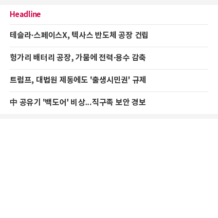
Headline
테슬라·스페이스X, 텍사스 반도체 공장 건립
헝가리 배터리 공장, 가뭄에 전력·용수 감축
트럼프, 대법원 제동에도 '출생시민권' 규제
中 공유기 '백도어' 비상...직구족 보안 경보