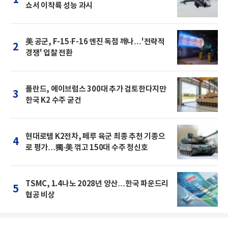
쇼서 이착륙 성능 과시
美 공군, F-15·F-16 엔진 독점 깨나…'전략적
2
경쟁' 입찰 전환
폴란드, 에이브럼스 300대 추가 검토한다지만
3
한국 K2 수주 굳건
현대로템 K2전차, 페루 육군 최종 추천 기종으
4
로 평가…獨·美 꺾고 150대 수주 청신호
TSMC, 1.4나노 2028년 양산…한국 파운드리
5
협공 비상