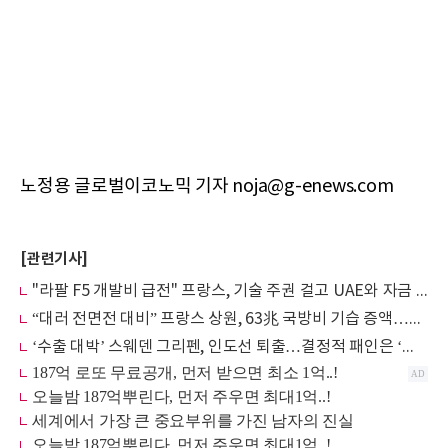
노정용 글로벌이코노믹 기자 noja@g-enews.com
[관련기사]
"라팔 F5 개발비 급전" 프랑스, 기술 주권 걸고 UAE와 자금 협상
“대러 전면전 대비” 프랑스 상원, 63兆 국방비 기습 증액…라팔 30대 추가
‘수출 대박’ 스웨덴 그리펜, 인도선 퇴출…결정적 패인은 ‘단발엔진’과 ‘라팔’