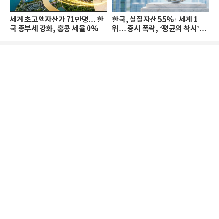
세계 초고액자산가 71만명… 한
한국, 실질자산 55%↑ 세계 1
국 종부세 강화, 홍콩 세율 0%
위… 증시 폭락, ‘평균의 착시’와
부의 유동성 위기