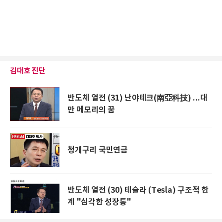
김대호 진단
반도체 열전 (31) 난야테크(南亞科技) ...대
만 메모리의 꿈
청개구리 국민연금
반도체 열전 (30) 테슬라 (Tesla) 구조적 한
계 "심각한 성장통"