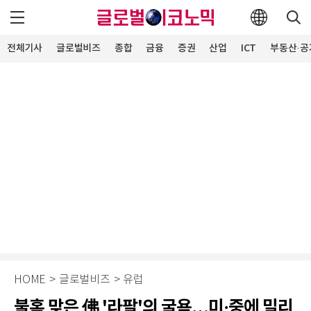
전체기사
글로벌비즈
종합
금융
증권
산업
ICT
부동산·공
HOME
>
글로벌비즈
>
유럽
불혹 맞은 佛 '라팔'의 굴욕…미·중에 밀리