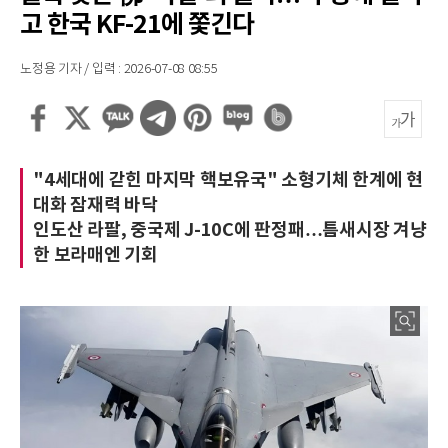
고 한국 KF-21에 쫓긴다
노정용 기자 / 입력 : 2026-07-08 08:55
"4세대에 갇힌 마지막 핵보유국" 소형기체 한계에 현
대화 잠재력 바닥
인도산 라팔, 중국제 J-10C에 판정패…틈새시장 겨냥
한 보라매엔 기회