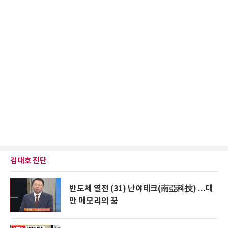
김대호 진단
반도체 열전 (31) 난야테크(南亞科技) ...대
만 메모리의 꿈