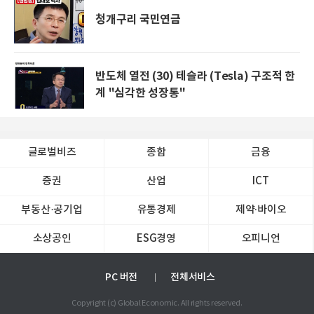
청개구리 국민연금
반도체 열전 (30) 테슬라 (Tesla) 구조적 한
계 "심각한 성장통"
글로벌비즈
종합
금융
증권
산업
ICT
부동산·공기업
유통경제
제약∙바이오
소상공인
ESG경영
오피니언
PC 버전
전체서비스
Copyright (c) Global Economic. All rights reserved.