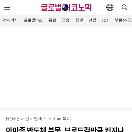
전체기사
글로벌비즈
종합
금융
증권
산업
ICT
부동산·공
HOME
>
글로벌비즈
>
미국·북미
아마존 반도체 부문, 브로드컴만큼 커지나