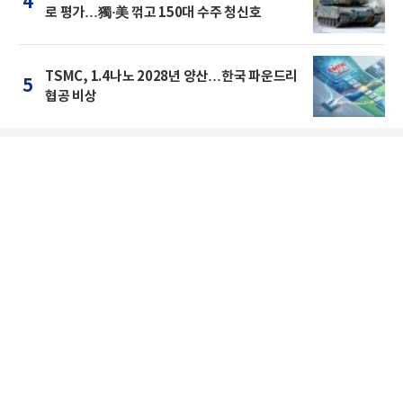
4
로 평가…獨·美 꺾고 150대 수주 청신호
TSMC, 1.4나노 2028년 양산…한국 파운드리
5
협공 비상