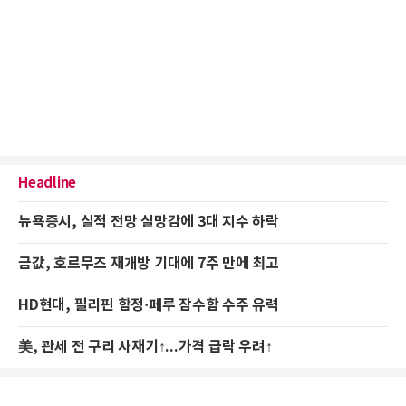
Headline
뉴욕증시, 실적 전망 실망감에 3대 지수 하락
금값, 호르무즈 재개방 기대에 7주 만에 최고
HD현대, 필리핀 함정·페루 잠수함 수주 유력
美, 관세 전 구리 사재기↑...가격 급락 우려↑