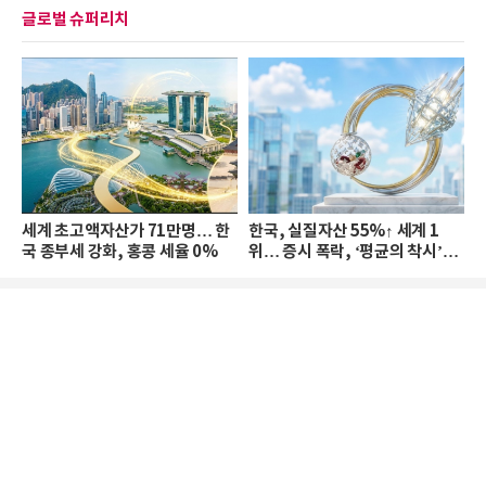
글로벌 슈퍼리치
세계 초고액자산가 71만명… 한
한국, 실질자산 55%↑ 세계 1
국 종부세 강화, 홍콩 세율 0%
위… 증시 폭락, ‘평균의 착시’와
부의 유동성 위기