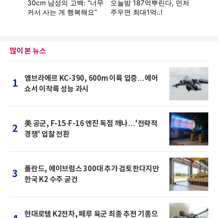
많이 본 뉴스
엠브라에르 KC-390, 600m 이륙 입증…에어
1
쇼서 이착륙 성능 과시
美 공군, F-15·F-16 엔진 독점 깨나…'전략적
2
경쟁' 입찰 전환
폴란드, 에이브럼스 300대 추가 검토한다지만
3
한국 K2 수주 굳건
현대로템 K2전차, 페루 육군 최종 추천 기종으