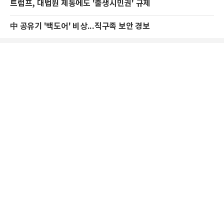
트럼프, 대법원 제동에도 '출생시민권' 규제
中 공유기 '백도어' 비상...직구족 보안 경보