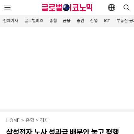
전체기사
글로벌비즈
종합
금융
증권
산업
ICT
부동산·공
HOME
>
종합
>
경제
삼성전자 노사 성과급 배분안 놓고 평행