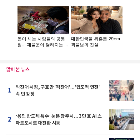
많이 본 뉴스
박찬대 시장, 구호만 '꽉찬대'... '압도적 인천'
1
속 빈 강정
‘용인 반도체 특수’ 눈뜬 광주시… 3만 호 AI 스
2
마트도시로 대전환 시동