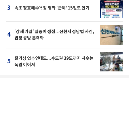
3
속초 청호해수욕장 영화 '군체' 15일로 연기
'강제 가입' 입증이 쟁점…신천지 정당법 사건,
4
법정 공방 본격화
절기상 입추인데도…수도권 39도까지 치솟는
5
폭염 이어져