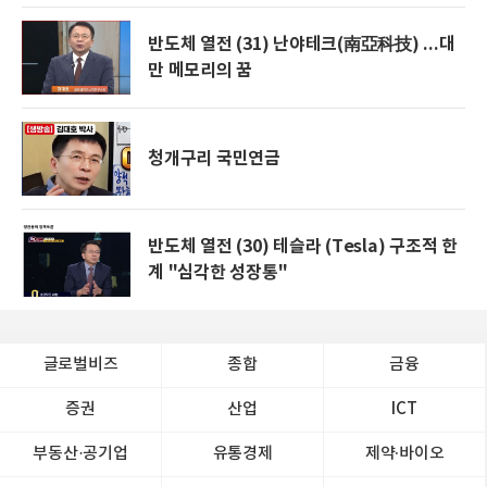
반도체 열전 (31) 난야테크(南亞科技) ...대
만 메모리의 꿈
청개구리 국민연금
반도체 열전 (30) 테슬라 (Tesla) 구조적 한
계 "심각한 성장통"
글로벌비즈
종합
금융
증권
산업
ICT
부동산·공기업
유통경제
제약∙바이오