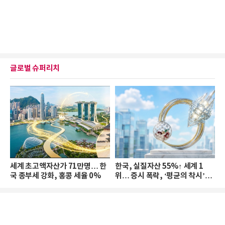
글로벌 슈퍼리치
세계 초고액자산가 71만명… 한
한국, 실질자산 55%↑ 세계 1
국 종부세 강화, 홍콩 세율 0%
위… 증시 폭락, ‘평균의 착시’와
부의 유동성 위기