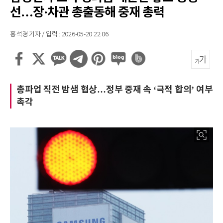
선…장·차관 총출동해 중재 총력
홍석경 기자 / 입력 : 2026-05-20 22:06
총파업 직전 밤샘 협상…정부 중재 속 ‘극적 합의’ 여부
촉각