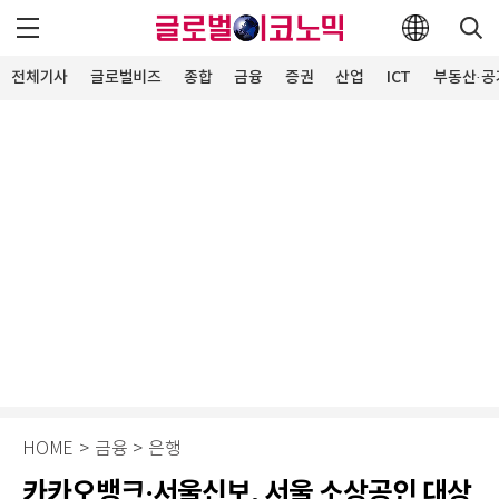
전체기사
글로벌비즈
종합
금융
증권
산업
ICT
부동산·공
HOME
>
금융
>
은행
카카오뱅크·서울신보, 서울 소상공인 대상