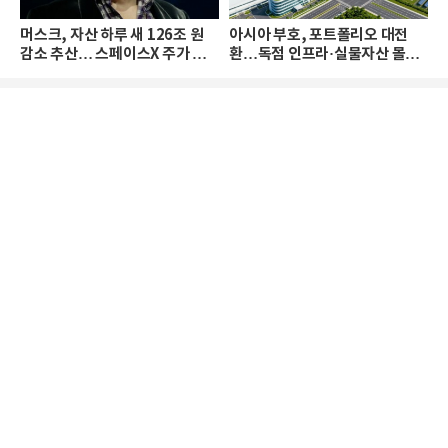
머스크, 자산 하루 새 126조 원
아시아 부호, 포트폴리오 대전
감소 추산… 스페이스X 주가 하
환…독점 인프라·실물자산 몰린
락 때문
다