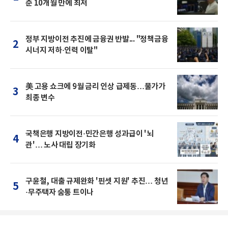
준 10개월 만에 최저
정부 지방이전 추진에 금융권 반발... "정책금융
2
시너지 저하·인력 이탈"
美 고용 쇼크에 9월 금리 인상 급제동…물가가
3
최종 변수
국책은행 지방이전·민간은행 성과급이 '뇌
4
관'… 노사 대립 장기화
구윤철, 대출 규제완화 '핀셋 지원' 추진… 청년
5
·무주택자 숨통 트이나