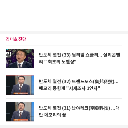
김대호 진단
반도체 열전 (33) 윌리엄 쇼클리... 실리콘밸
리 " 최초의 노벨상"
반도체 열전 (32) 트렌드포스(集邦科技)...
메모리 풍향계 "시세조사 1인자"
반도체 열전 (31) 난야테크(南亞科技) ...대
만 메모리의 꿈