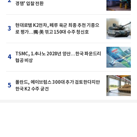
2
경쟁' 입찰 전환
현대로템 K2전차, 페루 육군 최종 추천 기종으
3
로 평가…獨·美 꺾고 150대 수주 청신호
TSMC, 1.4나노 2028년 양산…한국 파운드리
4
협공 비상
폴란드, 에이브럼스 300대 추가 검토한다지만
5
한국 K2 수주 굳건