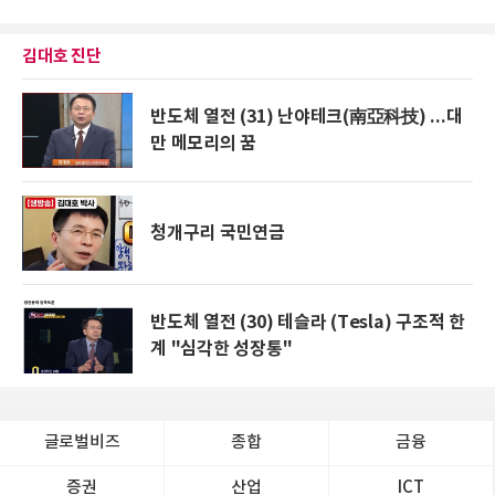
김대호 진단
반도체 열전 (31) 난야테크(南亞科技) ...대
만 메모리의 꿈
청개구리 국민연금
반도체 열전 (30) 테슬라 (Tesla) 구조적 한
계 "심각한 성장통"
글로벌비즈
종합
금융
증권
산업
ICT