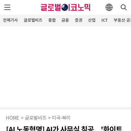
전체기사
글로벌비즈
종합
금융
증권
산업
ICT
부동산·공
HOME
>
글로벌비즈
>
미국·북미
[AI 노동혁명] AI가 사무실 침공…'화이트