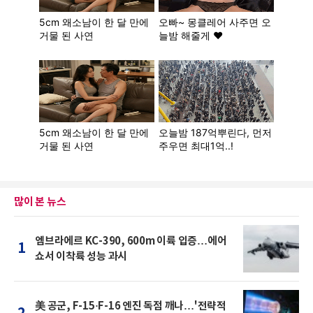
많이 본 뉴스
엠브라에르 KC-390, 600m 이륙 입증…에어
1
쇼서 이착륙 성능 과시
美 공군, F-15·F-16 엔진 독점 깨나…'전략적