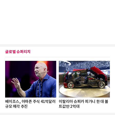
글로벌 슈퍼리치
베이조스, 아마존 주식 41억달러
이탈리아 슈퍼카 피가니 한 대 볼
규모 매각 추진
트값만 2억대