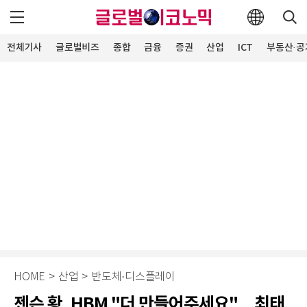
전체기사
글로벌비즈
종합
금융
증권
산업
ICT
부동산·공
HOME
>
산업
>
반도체·디스플레이
젠슨 황, HBM "더 만들어주세요"…최태