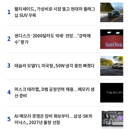
팰리세이드, 가성비로 시장 열고 현대차 플래그
1
십 SUV 우뚝
샌디스크 ‘2000달러도 약세’ 전망…'강력매
2
수' 평가
3
테슬라 모델Y L 미국형, 50W 냉각 충전 빠졌다
머스크 테라팹, D램 공정인력 채용…메모리 생
4
산 준비
AI 메모리 경쟁은 장비 확보부터…삼성·SK하
5
이닉스, 2027년 물량 선점