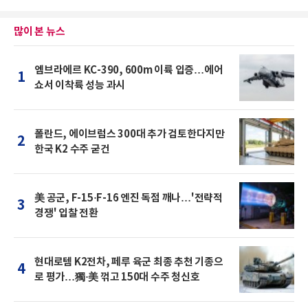
많이 본 뉴스
엠브라에르 KC-390, 600m 이륙 입증…에어
1
쇼서 이착륙 성능 과시
폴란드, 에이브럼스 300대 추가 검토한다지만
2
한국 K2 수주 굳건
美 공군, F-15·F-16 엔진 독점 깨나…'전략적
3
경쟁' 입찰 전환
현대로템 K2전차, 페루 육군 최종 추천 기종으
4
로 평가…獨·美 꺾고 150대 수주 청신호