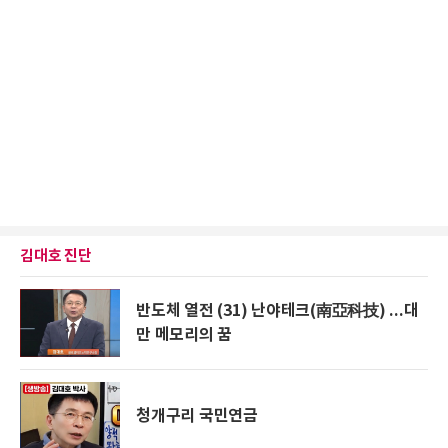
김대호 진단
반도체 열전 (31) 난야테크(南亞科技) ...대
만 메모리의 꿈
청개구리 국민연금