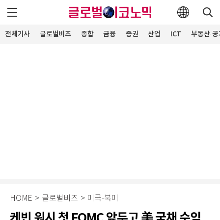
전체기사
글로벌비즈
종합
금융
증권
산업
ICT
부동산·공
HOME
>
글로벌비즈
>
미국·북미
케빈 워시 첫 FOMC 앞두고 美 국채 수익