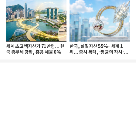
세계 초고액자산가 71만명… 한
한국, 실질자산 55%↑ 세계 1
국 종부세 강화, 홍콩 세율 0%
위… 증시 폭락, ‘평균의 착시’와
부의 유동성 위기