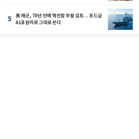
美 해군, 70년 만에 핵전함 부활 검토… 포드급
5
A1B 원자로 그대로 쓴다