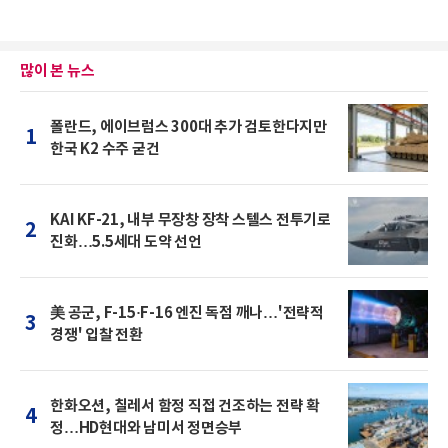
많이 본 뉴스
폴란드, 에이브럼스 300대 추가 검토한다지만
1
한국 K2 수주 굳건
KAI KF-21, 내부 무장창 장착 스텔스 전투기로
2
진화…5.5세대 도약 선언
美 공군, F-15·F-16 엔진 독점 깨나…'전략적
3
경쟁' 입찰 전환
한화오션, 칠레서 함정 직접 건조하는 전략 확
4
정…HD현대와 남미서 정면승부