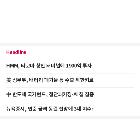
Headline
HMM, 타코마 항만 터미널에 1900억 투자
美 상무부, 배터리 폐기물 등 수출 제한키로
中 반도체 국가펀드, 첨단패키징·AI 칩 집중
뉴욕증시, 연준 금리 동결 전망에 3대 지수↑