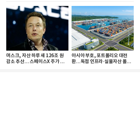
머스크, 자산 하루 새 126조 원
아시아 부호, 포트폴리오 대전
감소 추산… 스페이스X 주가 하
환…독점 인프라·실물자산 몰린
락 때문
다