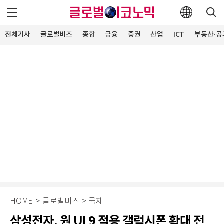
전체기사
글로벌비즈
종합
금융
증권
산업
ICT
부동산·공
HOME
>
글로벌비즈
>
국제
삼성전자, 원 UI 9 적용 갤럭시폰 확대 전