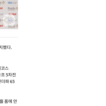
지했다.
채코스
골프 5차전
언더파 65
를 품에 안