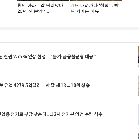
 전원 2.75% 인상 찬성…“물가·금융불균형 대응”
보유액 4279.5억달러…한 달 새 13→10위 상승
산업용 전기료 부담 낮춘다…12차 전기본 의견 수렴 착수