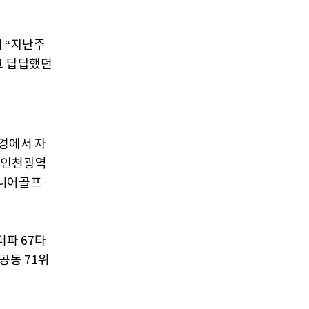
 “지난주
그 답답했던
경에서 자
회 인천광역
주니어골프
더파 67타
 공동 71위