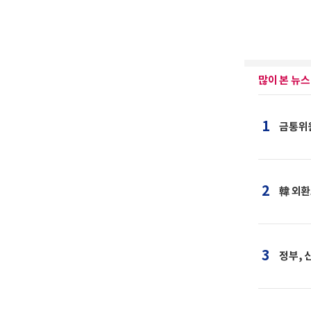
많이 본 뉴스
1
금통위원
2
韓 외환
3
정부, 