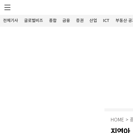
전체기사
글로벌비즈
종합
금융
증권
산업
ICT
부동산·공
HOME
>
지연아,