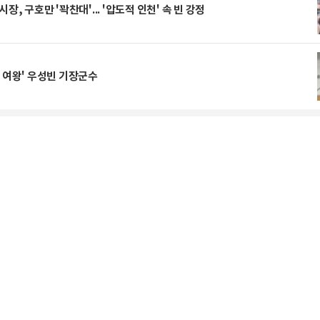
시장, 구호만 '꽉찬대'... '압도적 인천' 속 빈 강정
 여왕' 우성빈 기장군수