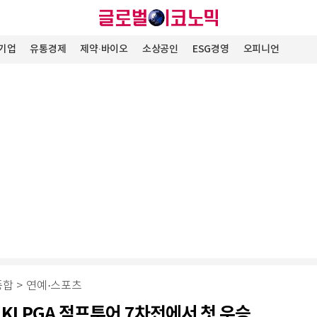
기업
유통경제
제약∙바이오
소상공인
ESG경영
오피니언
종합
>
연예·스포츠
 KLPGA 점프투어 7차전에서 첫 우승