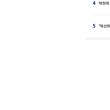
4
박찬대 
5
'혁신의