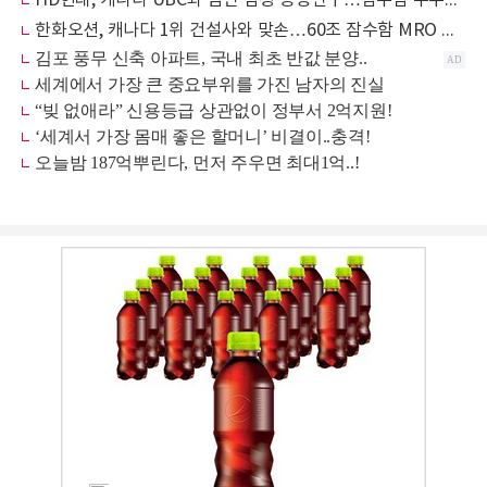
한화오션, 캐나다 1위 건설사와 맞손…60조 잠수함 MRO 인프라 선점 나선다