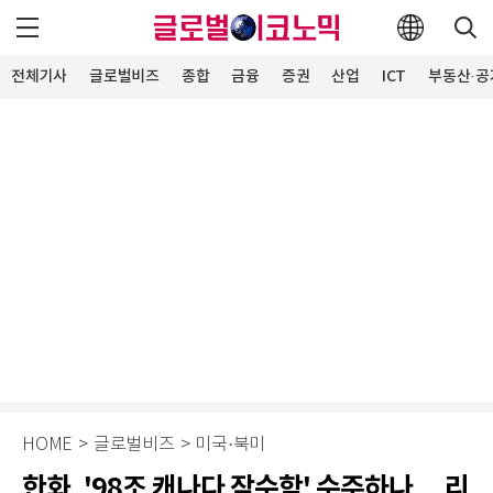
전체기사
글로벌비즈
종합
금융
증권
산업
ICT
부동산·공
HOME
>
글로벌비즈
>
미국·북미
한화, '98조 캐나다 잠수함' 수주하나… 리