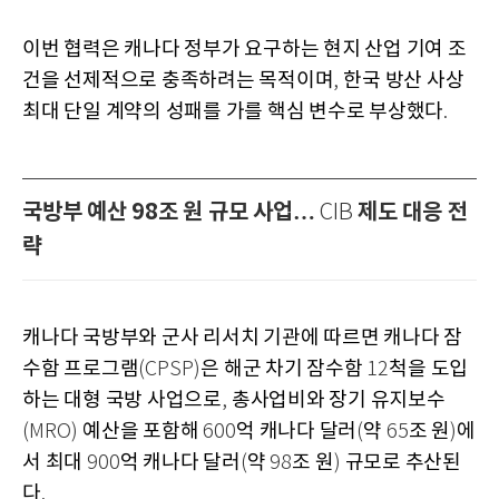
이번 협력은 캐나다 정부가 요구하는 현지 산업 기여 조
건을 선제적으로 충족하려는 목적이며
한국 방산 사상
,
최대 단일 계약의 성패를 가를 핵심 변수로 부상했다
.
국방부 예산 98조 원 규모 사업…
제도 대응 전
CIB
략
캐나다 국방부와 군사 리서치 기관에 따르면 캐나다 잠
수함 프로그램
은 해군 차기 잠수함
척을 도입
(CPSP)
12
하는 대형 국방 사업으로
총사업비와 장기 유지보수
,
예산을 포함해
억 캐나다 달러
약
조 원
에
(MRO)
600
(
65
)
서 최대
억 캐나다 달러
약
조 원
규모로 추산된
900
(
98
)
다
.