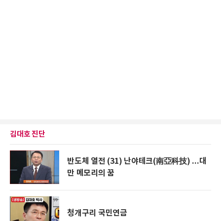
김대호 진단
반도체 열전 (31) 난야테크(南亞科技) ...대
만 메모리의 꿈
청개구리 국민연금