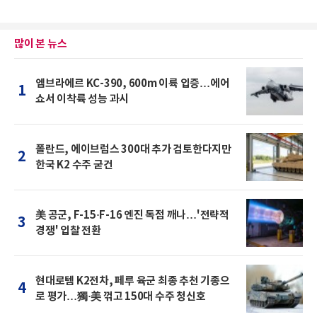
많이 본 뉴스
엠브라에르 KC-390, 600m 이륙 입증…에어
1
쇼서 이착륙 성능 과시
폴란드, 에이브럼스 300대 추가 검토한다지만
2
한국 K2 수주 굳건
美 공군, F-15·F-16 엔진 독점 깨나…'전략적
3
경쟁' 입찰 전환
현대로템 K2전차, 페루 육군 최종 추천 기종으
4
로 평가…獨·美 꺾고 150대 수주 청신호