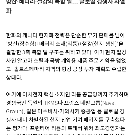
방산
배터리
철강의 복합 딜… 글로벌 경쟁사 차별
·
·
화
한화의 캐나다 현지화 전략은 단순한 무기 판매를 넘어
방산
잠수함
배터리 소재
리튬
철강
현지 생산
을
'
(
)+
(
)+
(
)'
결합한
축 복합 딜 구조를 취하고 있다
이미 현지 철강
3
.
사인 알고마 스틸과 국방 계약용 제품 주문 계약을 맺었
고
솔트스페마리 지역의 형강 공장 투자 계획도 수립한
,
상태다
.
여기에 이차전지 핵심 소재인 리튬 공급망까지 추가하며
경쟁국인 독일의
나 프랑스 네발그룹
TKMS
(Naval
일본 미쓰비시
가와사키 중공업 등 글로벌 경
Group),
·
쟁사 대비 차별화된 현지 산업 기여 패키지를 구축했다
는 평가다
프런티어 리튬의 트레버 워커 최고경영자는
.