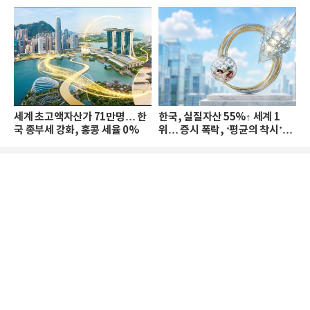
세계 초고액자산가 71만명… 한
한국, 실질자산 55%↑ 세계 1
국 종부세 강화, 홍콩 세율 0%
위… 증시 폭락, ‘평균의 착시’와
부의 유동성 위기