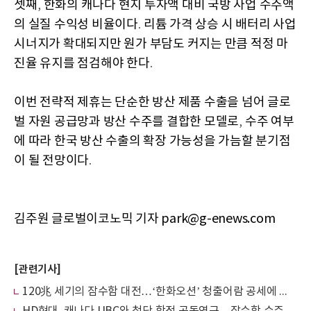
셋째
한화의 캐나다 현지 투자액 대비 국방 사업 수주액
,
의 실질 수익성 비율이다
리튬 가격 상승 시 배터리 사업
.
시너지가 확대되지만 원가 부담도 커지는 만큼 적정 마
진율 유지를 점검해야 한다
.
이번 전략적 제휴는 단순한 방산 제품 수출을 넘어 글로
벌 자원 공급망과 방산 수주를 결합한 모델로
수주 여부
,
에 따라 한국 방산 수출의 확장 가능성을 가늠할 분기점
이 될 전망이다
.
김주원 글로벌이코노믹 기자 park@g-enews.com
[관련기사]
120兆 세기의 잠수함 대전…‘한화오션’ 청출어람 공세에 獨 ‘TKMS’ 안마당서 고전
HD현대, 캐나다 UBC와 첨단 함정 공동연구…잠수함 수주전 지원