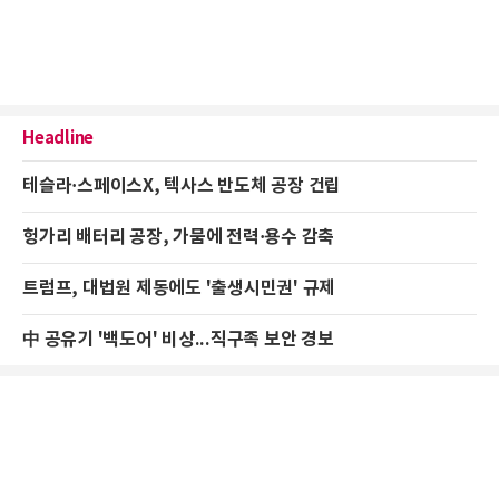
Headline
테슬라·스페이스X, 텍사스 반도체 공장 건립
헝가리 배터리 공장, 가뭄에 전력·용수 감축
트럼프, 대법원 제동에도 '출생시민권' 규제
中 공유기 '백도어' 비상...직구족 보안 경보