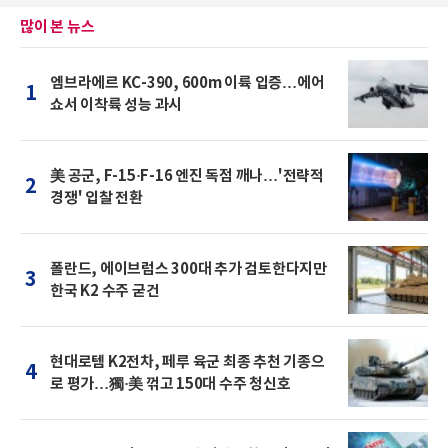
많이 본 뉴스
엠브라에르 KC-390, 600m 이륙 입증…에어
1
쇼서 이착륙 성능 과시
美 공군, F-15·F-16 엔진 독점 깨나…'전략적
2
경쟁' 입찰 전환
폴란드, 에이브럼스 300대 추가 검토한다지만
3
한국 K2 수주 굳건
현대로템 K2전차, 페루 육군 최종 추천 기종으
4
로 평가…獨·美 꺾고 150대 수주 청신호