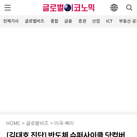
전체기사
글로벌비즈
종합
금융
증권
산업
ICT
부동산·공
HOME
>
글로벌비즈
>
미국·북미
[김대호 진단] 반도체 슈퍼사이클 닷컴버