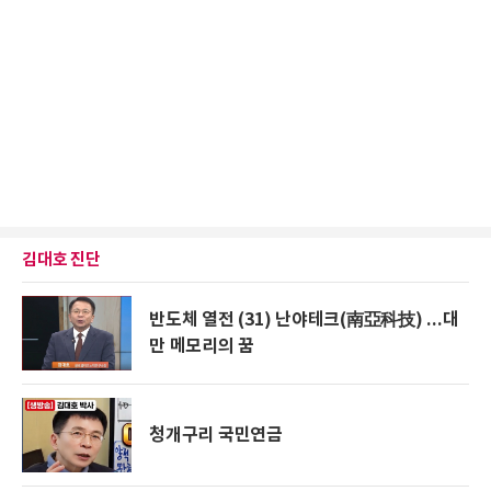
김대호 진단
반도체 열전 (31) 난야테크(南亞科技) ...대
만 메모리의 꿈
청개구리 국민연금