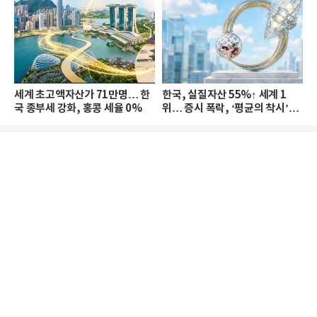
세계 초고액자산가 71만명… 한
한국, 실질자산 55%↑ 세계 1
국 종부세 강화, 홍콩 세율 0%
위… 증시 폭락, ‘평균의 착시’와
부의 유동성 위기