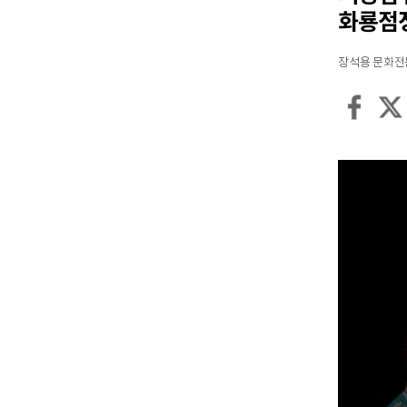
화룡점
장석용 문화전문위