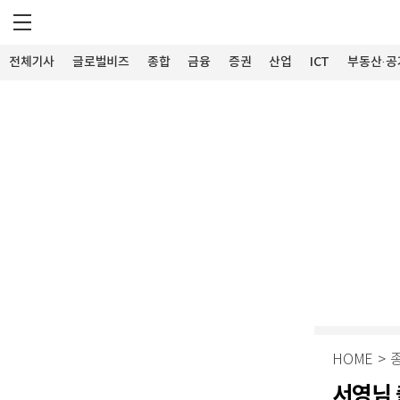
전체기사
글로벌비즈
종합
금융
증권
산업
ICT
부동산·공
HOME
>
서영님 