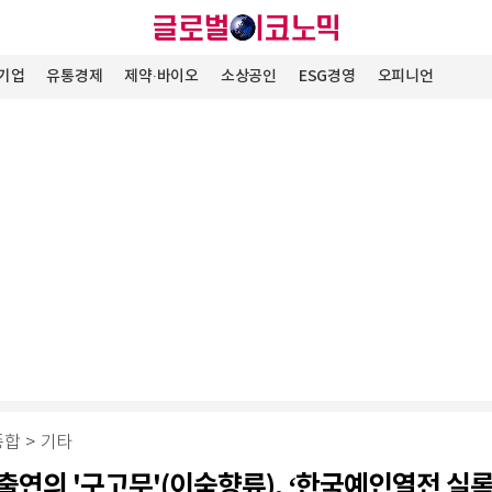
기업
유통경제
제약∙바이오
소상공인
ESG경영
오피니언
종합
>
기타
출연의 '구고무'(이숙향류), ‘한국예인열전 실