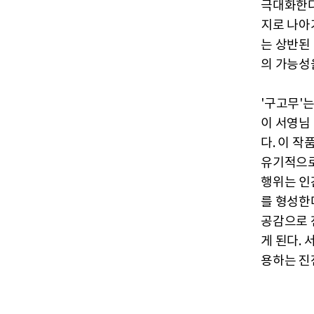
극대화한다.
지로 나아
는 상반된
의 가능성
'구고무'
이 서영님
다. 이 
유기적으로
행위는 인
를 형성한
공감으로 
게 된다.
용하는 진