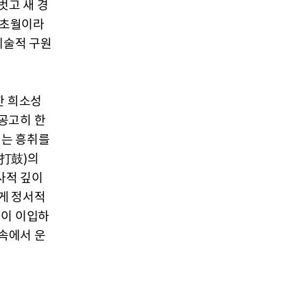
벗고 새 경
 초월이라
예술적 구원
한 희소성
공고히 한
치는 흥취를
(打鼓)의
사적 깊이
게 정서적
깊이 이입하
 속에서 운