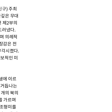
신구) 주최
뜻깊은 무대
전 제2부의
드러냈다.
키며 의례적
장감은 전
부각시켰다.
독보적인 미
선생에 이르
 거듭나는
홉 개의 북의
를 가르며
 조형미를