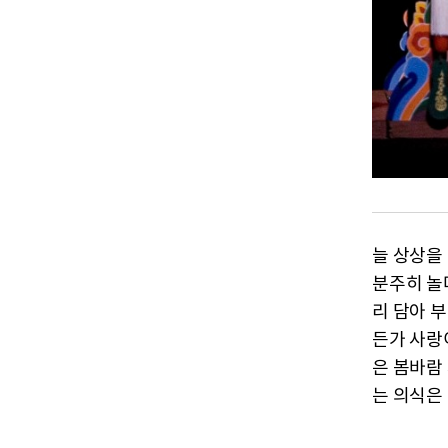
늘 상상을
분주히 놀
리 담아 
든가 사랑
은 봄바람
는 의식은