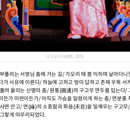
구고무(이숙향류, 2005)
 부풀리는 서영님 춤에 가는 길/ 가오리 떼 봄 익히며 날아다니듯
다가 사유에 이른다/ 하늘에 고하고 땅이 답하고 존재 우뚝 서게
부풀려 올리는 신명의 춤/ 원통(圓通)의 구고무 연두를 입는다/
이든가 미련이든가/ 아직도 가슴을 일렁이게 하는 춤/ 연분홍 
 사연 안고/ 연(緣)의 소중함과 화음(禾音)을 일깨우는 구고무/
 그렇게 마무리되었다.