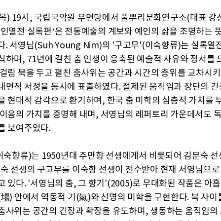
일(목) 19시, 국립국악원 우면당에서 풀뿌리문화연구소(대표 강
예인열전 실록편’은 전통예술의 계보와 예인의 삶을 조명하는 
. 서영님(Suh Young Nim)의 '구고무'(이숙향류)는 실록열
식하며, 71년에 걸친 춤 인생이 응축된 예술적 사유와 정서를 
 걸림 북을 두고 펼친 춤사위는 공간과 시간의 층위를 교차시
내면적 서정을 동시에 표출하였다. 절제된 움직임과 장단의 긴
을 현대적 감각으로 환기하며, 한국 춤 미학의 심층적 가치를 
 이음의 가치를 증명해 내며, 서영님의 레퍼토리 가운데서도 
를 보여주었다.
(이숙향류)는 1950년대 주만향 선생에게서 비롯되어 김문숙 
문숙 선생의 구고무를 이숙향 선생이 전수받아 현재 서영님으로
 있다. '서영님의 춤, 그 향기'(2005)로 무대화된 작품은 아
(場) 안에서 역동적 기(氣)와 신명의 미학을 구현한다. 북 사이
춤사위는 공간의 긴장과 확장을 유도하며, 생동하는 움직임의