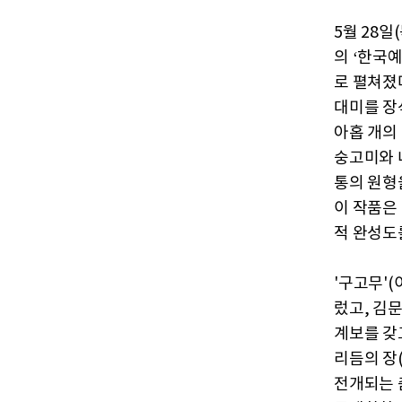
5월 28
의 ‘한국
로 펼쳐졌다
대미를 장
아홉 개의
숭고미와 
통의 원형
이 작품은
적 완성도
'구고무'
렀고, 김
계보를 갖고
리듬의 장
전개되는 