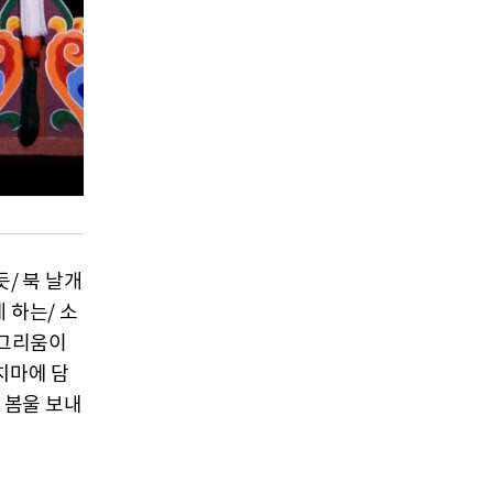
/ 북 날개
 하는/ 소
 그리움이
치마에 담
 봄울 보내