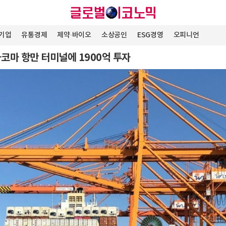
기업
유통경제
제약∙바이오
소상공인
ESG경영
오피니언
타코마 항만 터미널에 1900억 투자