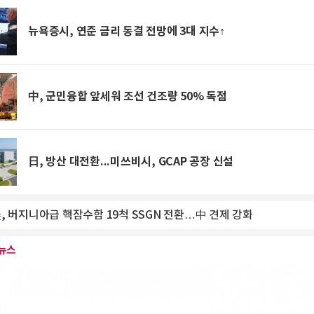
뉴욕증시, 연준 금리 동결 전망에 3대 지수↑
中, 군민융합 앞세워 조선 건조량 50% 독점
日, 방산 대전환...미쓰비시, GCAP 공장 신설
, 버지니아급 핵잠수함 19척 SSGN 전환…中 견제 강화
염 한풀 꺾이지만 열대야 계속…동해안 많은 '비'
렌 산체스(Sánchez)... 아마존 제국의 숨은 실력자
뉴스
민석, 제주·인천서도 정청래 제쳤다…당대표 경선 우위 지속
염에 온열질환자 급증…전날 202명 응급실행, 3명 숨져