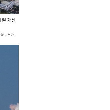
체질 개선
효성화학의 베트남 법인인 효성비나케미칼(Hyosung Vina Chemicals·HSVC)이 설비 안정화와 고부가가치 제품 전환, 재무 구조조정이라는 4대 전략적 기둥을 바탕으로 수년간의 누적 적자를 털어내고 2026년 상반기 전...