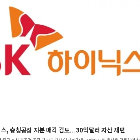
, 버지니아급 핵잠수함 19척 SSGN 전환…中 견제 강화
염 한풀 꺾이지만 열대야 계속…동해안 많은 '비'
스, 충칭공장 지분 매각 검토…30억달러 자산 재편