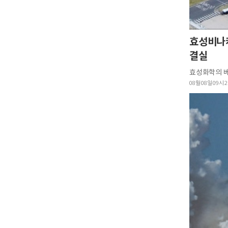
효성비나케
결실
08월 08일 09시 2