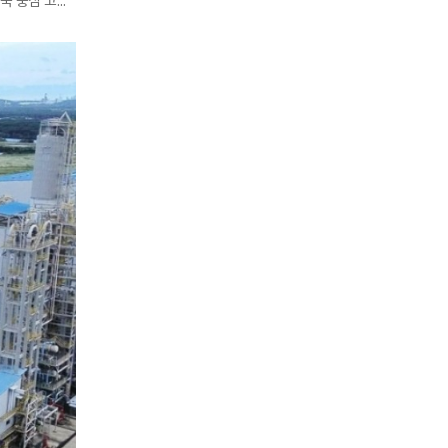
SK하이닉스가 중국 충칭 후공정 공장 자산의 지분 일부 매각을 포함한 재편 옵션을 검토하며 한국 중심 고대역폭메모리 생산 역량 강화에 나선다.블룸버그는 7일(현지시각) SK하이닉스가 30억 달러(약 4조 2315억 원...