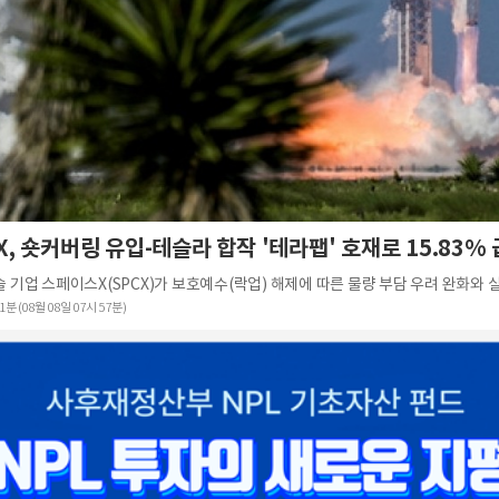
, 숏커버링 유입-테슬라 합작 '테라팹' 호재로 15.83%
1분 (08월 08일 07시 57분)