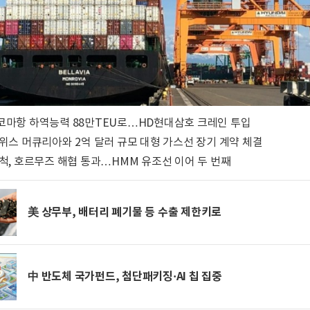
코마항 하역능력 88만TEU로…HD현대삼호 크레인 투입
스위스 머큐리아와 2억 달러 규모 대형 가스선 장기 계약 체결
1척, 호르무즈 해협 통과…HMM 유조선 이어 두 번째
美 상무부, 배터리 폐기물 등 수출 제한키로
中 반도체 국가펀드, 첨단패키징·AI 칩 집중