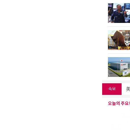
美
폭
속보
로
오늘의 주요
김
폭