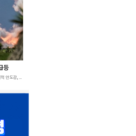
 급등
우주 탐사 기술 기업 스페이스X(SPCX)가 보호예수(락업) 해제에 따른 물량 부담 우려 완화와 실적 안도감, 신사업 호재에 힘입어 주가가 폭등했다.스페이스X는 7일(현지시각) 뉴욕 주식시장에서 전 거래일 대비 15.8...