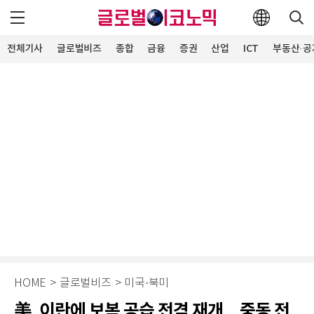
전체기사
글로벌비즈
종합
금융
증권
산업
ICT
부동산·공
HOME
>
글로벌비즈
>
미국·북미
美, 이란에 보복 공습 전격 재개…중동 전