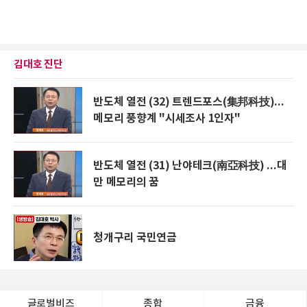
김대호 진단
반도체 열전 (32) 트렌드포스(集邦科技)...
메모리 풍향계 "시세조사 1인자"
반도체 열전 (31) 난야테크(南亞科技) ...대
만 메모리의 꿈
청개구리 국민연금
글로벌비즈
종합
금융