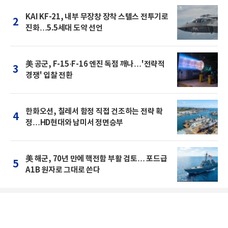
KAI KF-21, 내부 무장창 장착 스텔스 전투기로
2
진화…5.5세대 도약 선언
美 공군, F-15·F-16 엔진 독점 깨나…'전략적
3
경쟁' 입찰 전환
한화오션, 칠레서 함정 직접 건조하는 전략 확
4
정…HD현대와 남미서 정면승부
美 해군, 70년 만에 핵전함 부활 검토… 포드급
5
A1B 원자로 그대로 쓴다