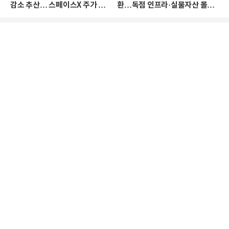
감소 추산… 스페이스X 주가 하
환…독점 인프라·실물자산 몰린
락 때문
다