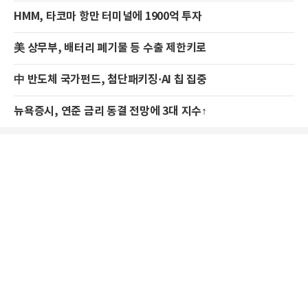
HMM, 타코마 항만 터미널에 1900억 투자
美 상무부, 배터리 폐기물 등 수출 제한키로
中 반도체 국가펀드, 첨단패키징·AI 칩 집중
뉴욕증시, 연준 금리 동결 전망에 3대 지수↑