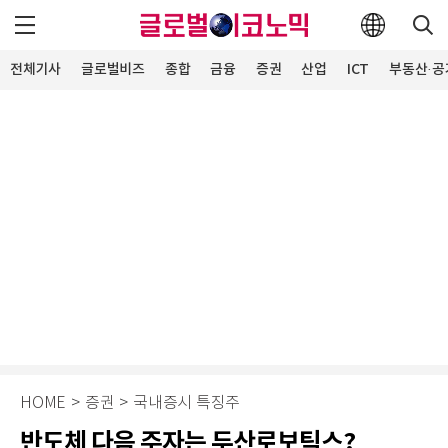
전체기사
글로벌비즈
종합
금융
증권
산업
ICT
부동산·공
HOME
>
증권
>
국내증시 특징주
반도체 다음 주자는 두산로보틱스?