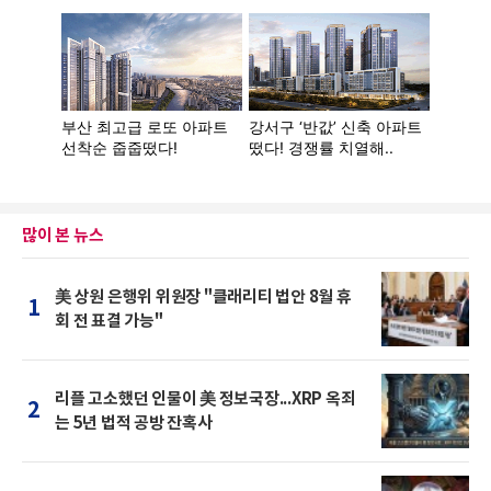
많이 본 뉴스
美 상원 은행위 위원장 "클래리티 법안 8월 휴
1
회 전 표결 가능"
리플 고소했던 인물이 美 정보국장...XRP 옥죄
2
는 5년 법적 공방 잔혹사