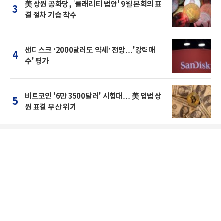
美 상원 공화당, '클래리티 법안' 9월 본회의 표
3
결 절차 기습 착수
샌디스크 ‘2000달러도 약세’ 전망…'강력매
4
수' 평가
비트코인 '6만 3500달러' 시험대… 美 입법 상
5
원 표결 무산 위기