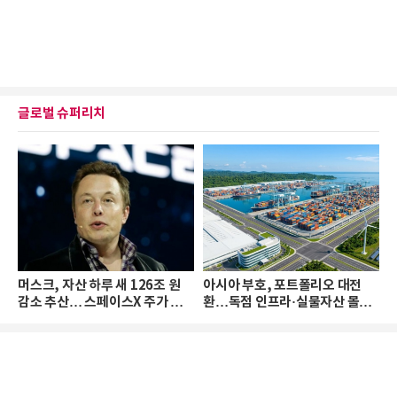
글로벌 슈퍼리치
머스크, 자산 하루 새 126조 원
아시아 부호, 포트폴리오 대전
감소 추산… 스페이스X 주가 하
환…독점 인프라·실물자산 몰린
락 때문
다