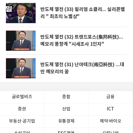
반도체 열전 (33) 윌리엄 쇼클리... 실리콘밸
리 " 최초의 노벨상"
반도체 열전 (32) 트렌드포스(集邦科技)...
메모리 풍향계 "시세조사 1인자"
반도체 열전 (31) 난야테크(南亞科技) ...대
만 메모리의 꿈
글로벌비즈
종합
금융
증권
산업
ICT
부동산·공기업
유통경제
제약∙바이오