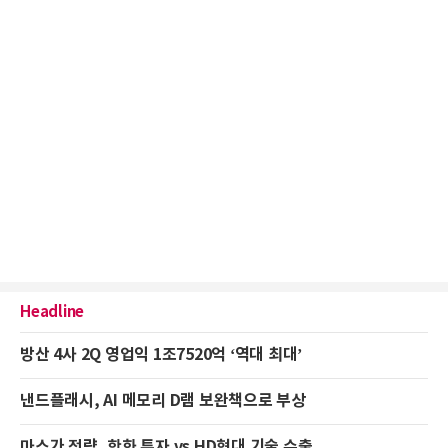
Headline
방산 4사 2Q 영업익 1조7520억 ‘역대 최대’
낸드플래시, AI 메모리 D램 보완책으로 부상
마스가 전략, 한화 투자 vs HD현대 기술 수출