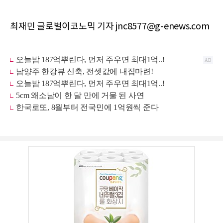
최재민 글로벌이코노믹 기자 jnc8577@g-enews.com