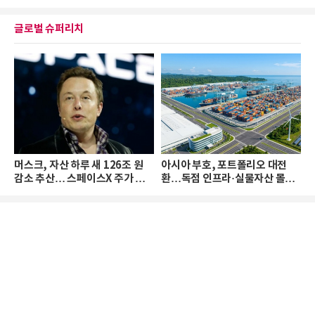
글로벌 슈퍼리치
머스크, 자산 하루 새 126조 원
아시아 부호, 포트폴리오 대전
감소 추산… 스페이스X 주가 하
환…독점 인프라·실물자산 몰린
락 때문
다