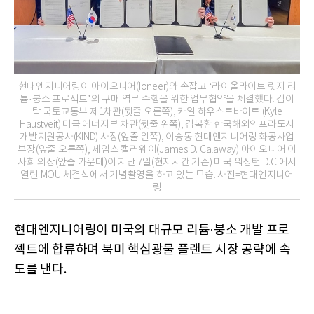
현대엔지니어링이 아이오니어(Ioneer)와 손잡고 ‘라이올라이트 릿지 리
튬·붕소 프로젝트’의 구매 역무 수행을 위한 업무협약을 체결했다. 김이
탁 국토교통부 제1차관(뒷줄 오른쪽), 카일 하우스트바이트 (Kyle
Haustveit) 미국 에너지부 차관(뒷줄 왼쪽), 김복환 한국해외인프라도시
개발지원공사(KIND) 사장(앞줄 왼쪽), 이승동 현대엔지니어링 화공사업
부장(앞줄 오른쪽), 제임스 캘러웨이(James D. Calaway) 아이오니어 이
사회 의장(앞줄 가운데)이 지난 7일(현지시간 기준) 미국 워싱턴 D.C.에서
열린 MOU 체결식에서 기념촬영을 하고 있는 모습. 사진=현대엔지니어
링
현대엔지니어링이 미국의 대규모 리튬·붕소 개발 프로
젝트에 합류하며 북미 핵심광물 플랜트 시장 공략에 속
도를 낸다.