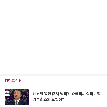
김대호 진단
반도체 열전 (33) 윌리엄 쇼클리... 실리콘밸
리 " 최초의 노벨상"