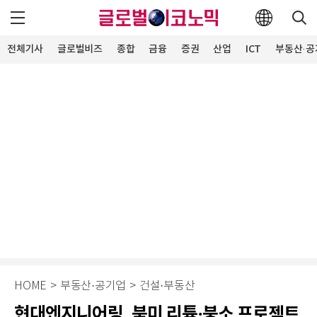
전체기사
글로벌비즈
종합
금융
증권
산업
ICT
부동산·공
HOME
>
부동산·공기업
>
건설·부동산
현대엔지니어링, 북미 리튬·붕소 프로젝트