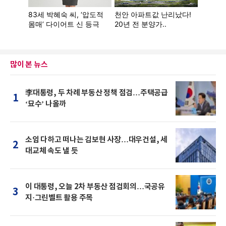
많이 본 뉴스
李대통령, 두 차례 부동산 정책 점검…주택공급
1
‘묘수’ 나올까
소임 다하고 떠나는 김보현 사장…대우건설, 세
2
대교체 속도 낼 듯
이 대통령, 오늘 2차 부동산 점검회의…국공유
3
지·그린벨트 활용 주목