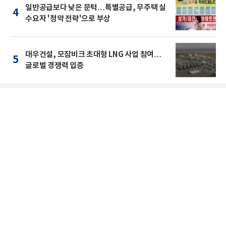
일반공급보다 낮은 문턱…특별공급, 무주택 실
4
수요자 '청약 전략'으로 부상
대우건설, 모잠비크 초대형 LNG 사업 참여…
5
글로벌 경쟁력 입증