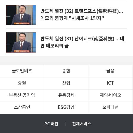
반도체 열전 (32) 트렌드포스(集邦科技)...
메모리 풍향계 "시세조사 1인자"
반도체 열전 (31) 난야테크(南亞科技) ...대
만 메모리의 꿈
글로벌비즈
종합
금융
증권
산업
ICT
부동산·공기업
유통경제
제약∙바이오
소상공인
ESG경영
오피니언
PC 버전
전체서비스