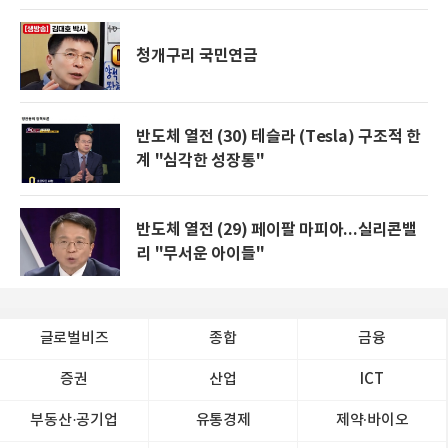
청개구리 국민연금
반도체 열전 (30) 테슬라 (Tesla) 구조적 한
계 "심각한 성장통"
반도체 열전 (29) 페이팔 마피아...실리콘밸
리 "무서운 아이들"
글로벌비즈
종합
금융
증권
산업
ICT
부동산·공기업
유통경제
제약∙바이오