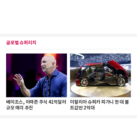
글로벌 슈퍼리치
베이조스, 아마존 주식 41억달러
이탈리아 슈퍼카 피가니 한 대 볼
규모 매각 추진
트값만 2억대