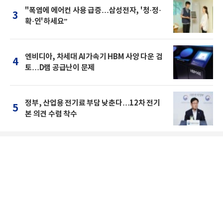
"폭염에 에어컨 사용 급증…삼성전자, '청·정·
3
확·인'하세요”
엔비디아, 차세대 AI가속기 HBM 사양 다운 검
4
토…D램 공급난이 문제
정부, 산업용 전기료 부담 낮춘다…12차 전기
5
본 의견 수렴 착수