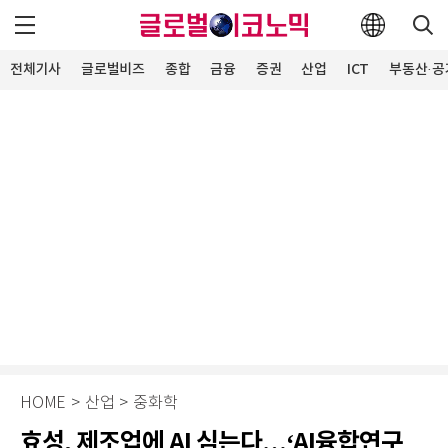
전체기사
글로벌비즈
종합
금융
증권
산업
ICT
부동산·공
HOME
>
산업
>
중화학
효성, 제조업에 AI 심는다…‘AI융합연구