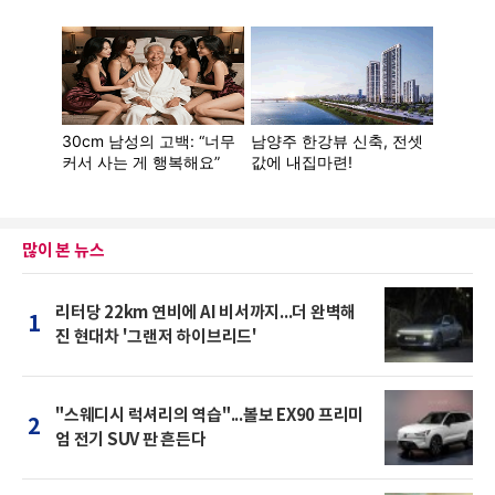
많이 본 뉴스
리터당 22km 연비에 AI 비서까지...더 완벽해
1
진 현대차 '그랜저 하이브리드'
"스웨디시 럭셔리의 역습"...볼보 EX90 프리미
2
엄 전기 SUV 판 흔든다