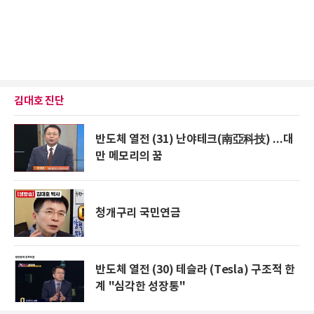
김대호 진단
반도체 열전 (31) 난야테크(南亞科技) ...대
만 메모리의 꿈
청개구리 국민연금
반도체 열전 (30) 테슬라 (Tesla) 구조적 한
계 "심각한 성장통"