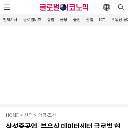
전체기사
글로벌비즈
종합
금융
증권
산업
ICT
부동산·공
HOME
>
산업
>
항공·조선
삼성중공업, 부유식 데이터센터 글로벌 협