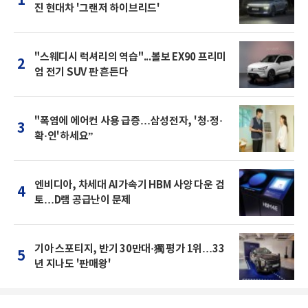
1
진 현대차 '그랜저 하이브리드'
"스웨디시 럭셔리의 역습"...볼보 EX90 프리미
2
엄 전기 SUV 판 흔든다
"폭염에 에어컨 사용 급증…삼성전자, '청·정·
3
확·인'하세요”
엔비디아, 차세대 AI가속기 HBM 사양 다운 검
4
토…D램 공급난이 문제
기아 스포티지, 반기 30만대·獨 평가 1위…33
5
년 지나도 '판매왕'