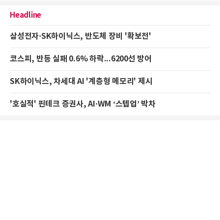
Headline
삼성전자·SK하이닉스, 반도체 장비 '확보전'
코스피, 반등 실패 0.6% 하락...6200선 방어
SK하이닉스, 차세대 AI '계층형 메모리' 제시
'호실적' 핀테크 증권사, AI·WM ‘스텝업’ 박차