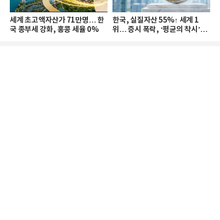
세계 초고액자산가 71만명… 한
한국, 실질자산 55%↑ 세계 1
국 종부세 강화, 홍콩 세율 0%
위… 증시 폭락, ‘평균의 착시’와
부의 유동성 위기