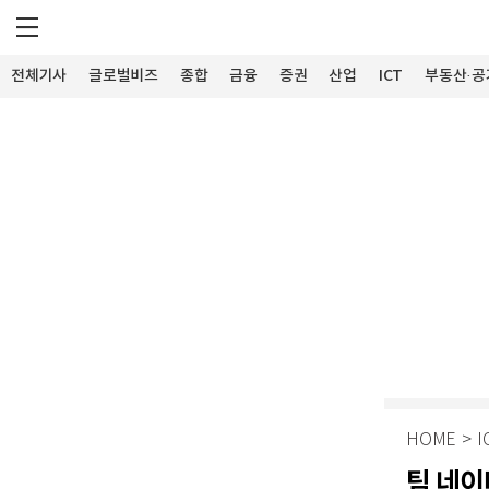
전체기사
글로벌비즈
종합
금융
증권
산업
ICT
부동산·공
HOME
>
I
팀 네이