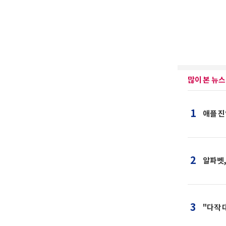
많이 본 뉴스
1
애플 진
2
알파벳,
3
"다작 