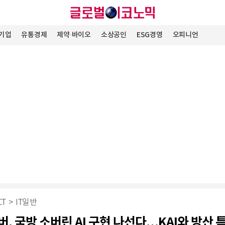
기업
유통경제
제약∙바이오
소상공인
ESG경영
오피니언
CT
>
IT일반
버, 국방 소버린 AI 구현 나선다…KAI와 방산 