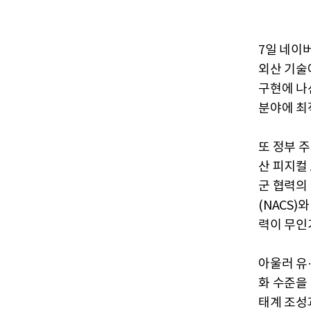
7일 네이
외산 기술
구현에 나
분야에 최적
또 정부 
산 피지컬 
군 협력의
(NACS
력이 무인기
아울러 유
화 수준을 
태계 조성