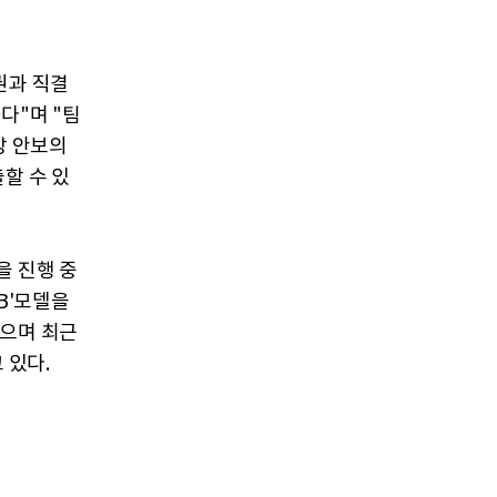
권과 직결
다"며 "팀
방 안보의
할 수 있
을 진행 중
B'모델을
있으며 최근
 있다.