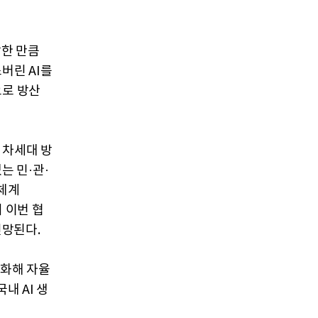
상한 만큼
버린 AI를
으로 방산
 차세대 방
는 민·관·
투체계
 이번 협
전망된다.
재화해 자율
내 AI 생