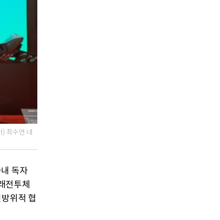
) 최수연 네
국내 독자
미래전투체
전방위적 협