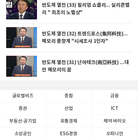
반도체 열전 (33) 윌리엄 쇼클리... 실리콘밸
리 " 최초의 노벨상"
반도체 열전 (32) 트렌드포스(集邦科技)...
메모리 풍향계 "시세조사 1인자"
반도체 열전 (31) 난야테크(南亞科技) ...대
만 메모리의 꿈
글로벌비즈
종합
금융
증권
산업
ICT
부동산·공기업
유통경제
제약∙바이오
소상공인
ESG경영
오피니언