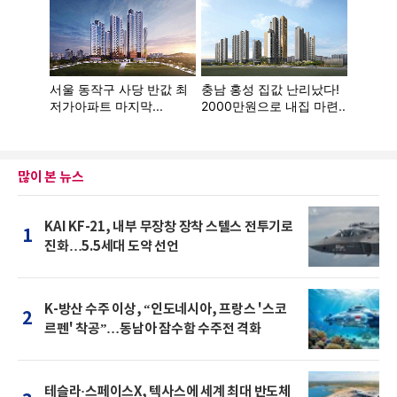
많이 본 뉴스
KAI KF-21, 내부 무장창 장착 스텔스 전투기로
1
진화…5.5세대 도약 선언
K-방산 수주 이상, “인도네시아, 프랑스 '스코
2
르펜' 착공”…동남아 잠수함 수주전 격화
테슬라·스페이스X, 텍사스에 세계 최대 반도체