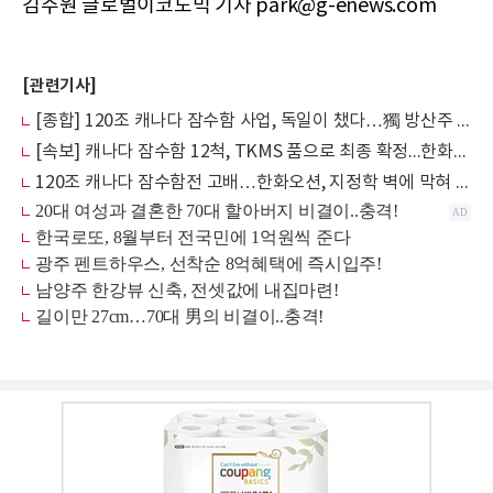
김주원 글로벌이코노믹 기자 park@g-enews.com
[관련기사]
[종합] 120조 캐나다 잠수함 사업, 독일이 챘다…獨 방산주 12.9% 폭등 ‘축포’
[속보] 캐나다 잠수함 12척, TKMS 품으로 최종 확정...한화오션 고배
120조 캐나다 잠수함전 고배…한화오션, 지정학 벽에 막혀 막판 탈락