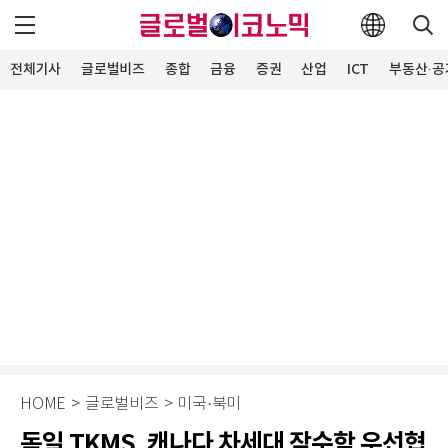
전체기사
글로벌비즈
종합
금융
증권
산업
ICT
부동산·공
HOME
>
글로벌비즈
>
미국·북미
독일 TKMS, 캐나다 차세대 잠수함 우선협