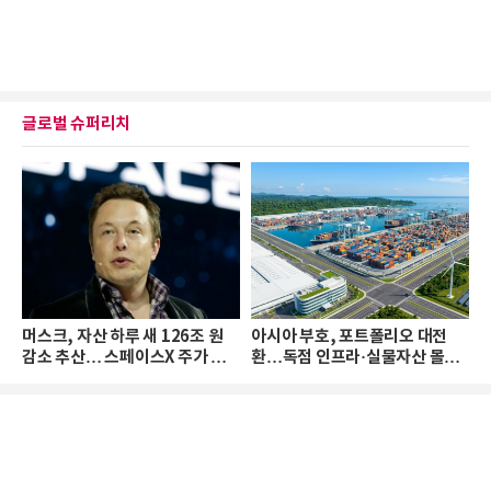
글로벌 슈퍼리치
머스크, 자산 하루 새 126조 원
아시아 부호, 포트폴리오 대전
감소 추산… 스페이스X 주가 하
환…독점 인프라·실물자산 몰린
락 때문
다