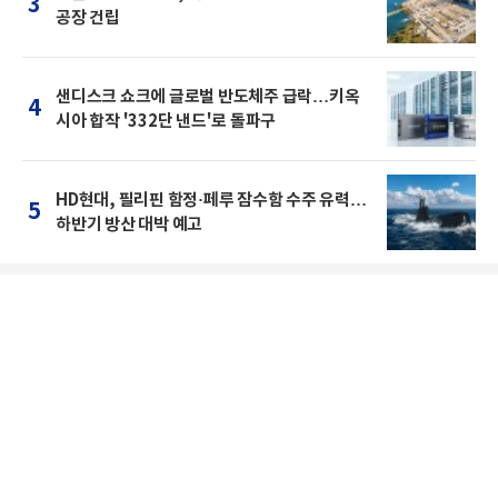
3
공장 건립
샌디스크 쇼크에 글로벌 반도체주 급락…키옥
4
시아 합작 '332단 낸드'로 돌파구
HD현대, 필리핀 함정·페루 잠수함 수주 유력…
5
하반기 방산 대박 예고