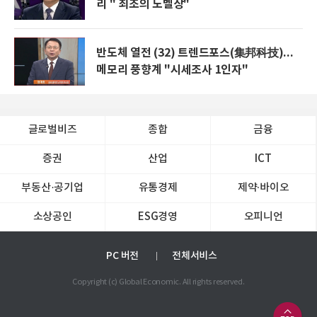
리 " 최초의 노벨상"
반도체 열전 (32) 트렌드포스(集邦科技)...
메모리 풍향계 "시세조사 1인자"
글로벌비즈
종합
금융
증권
산업
ICT
부동산·공기업
유통경제
제약∙바이오
소상공인
ESG경영
오피니언
PC 버전
전체서비스
Copyright (c) Global Economic. All rights reserved.