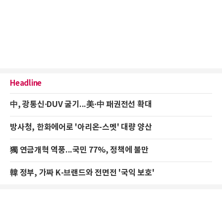
Headline
中, 광통신·DUV 굴기...美·中 패권전선 확대
방사청, 한화에어로 '아리온-스멧' 대량 양산
獨 연금개혁 역풍...국민 77%, 정책에 불만
韓 정부, 가짜 K-브랜드와 전면전 '국익 보호'