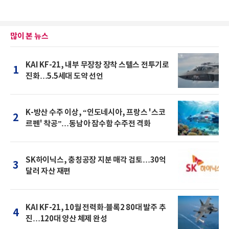
많이 본 뉴스
KAI KF-21, 내부 무장창 장착 스텔스 전투기로
1
진화…5.5세대 도약 선언
K-방산 수주 이상, “인도네시아, 프랑스 '스코
2
르펜' 착공”…동남아 잠수함 수주전 격화
SK하이닉스, 충칭공장 지분 매각 검토…30억
3
달러 자산 재편
KAI KF-21, 10월 전력화·블록2 80대 발주 추
4
진…120대 양산 체제 완성