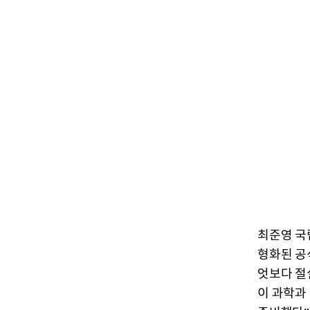
최준영 국
형화된 공
엇보다 절
이 과학과