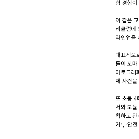
형 경험이
이 같은 
리큘럼에 
라인업을 
대표적으로
들이 꼬마
마토그래피
제 사건을
또 초등 
서와 모듈
획하고 완수
커’, ‘안