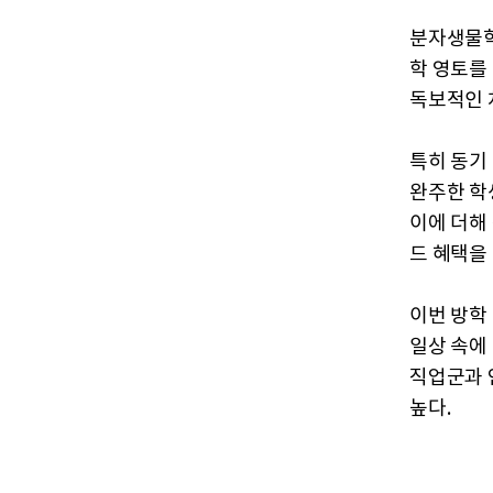
분자생물학
학 영토를
독보적인 
특히 동기
완주한 학
이에 더해
드 혜택을
이번 방학
일상 속에
직업군과 
높다.