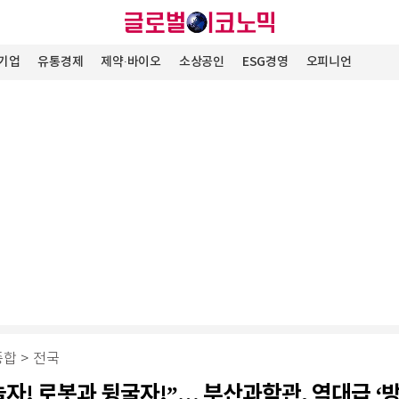
기업
유통경제
제약∙바이오
소상공인
ESG경영
오피니언
종합
>
전국
 놀자! 로봇과 뒹굴자!”… 부산과학관, 역대급 ‘