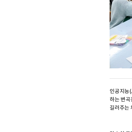
인공지능(
하는 변곡
길러주는 