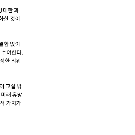
방대한 과
화한 것이
 결함 없이
 수여한다.
풍성한 리워
이 교실 밖
 미래 유망
익적 가치가