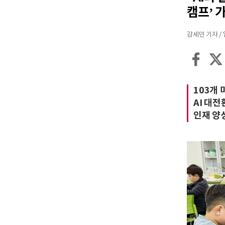
캠프’ 
강세민 기자 / 입력
103개
AI 대
인재 양