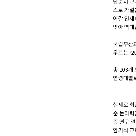
단순히 교
스로 가설
어갈 인재
맞아 역대
국립부산과
우르는 ‘
총 103
연령대별로
실제로 최
순 논리력
증 연구 
암기식 교