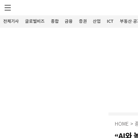
전체기사
글로벌비즈
종합
금융
증권
산업
ICT
부동산·공
HOME
>
“AI와