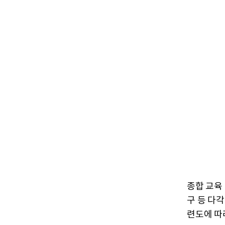
종합 교육
구 등 다
련도에 따