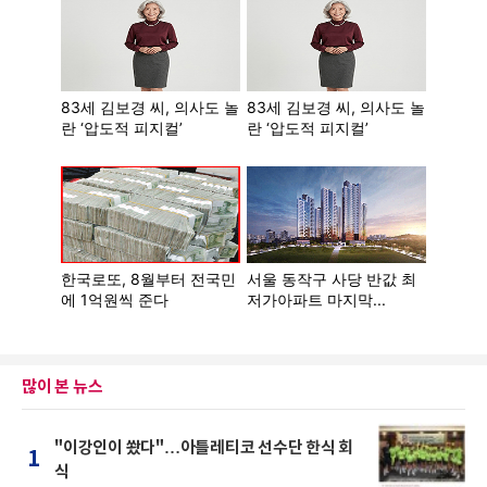
많이 본 뉴스
"이강인이 쐈다"…아틀레티코 선수단 한식 회
1
식