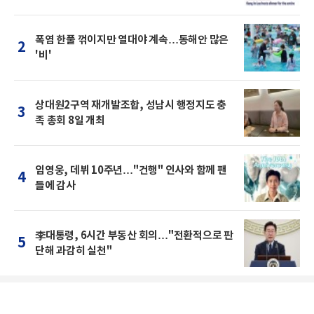
폭염 한풀 꺾이지만 열대야 계속…동해안 많은
2
'비'
상대원2구역 재개발조합, 성남시 행정지도 충
3
족 총회 8일 개최
임영웅, 데뷔 10주년…"건행" 인사와 함께 팬
4
들에 감사
李대통령, 6시간 부동산 회의…"전환적으로 판
5
단해 과감히 실천"