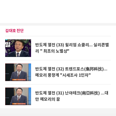
김대호 진단
반도체 열전 (33) 윌리엄 쇼클리... 실리콘밸
리 " 최초의 노벨상"
반도체 열전 (32) 트렌드포스(集邦科技)...
메모리 풍향계 "시세조사 1인자"
반도체 열전 (31) 난야테크(南亞科技) ...대
만 메모리의 꿈