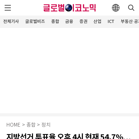
전체기사
글로벌비즈
종합
금융
증권
산업
ICT
부동산·공
HOME
>
종합
>
정치
지방선거 투표율 오후 4시 현재 54.7%…