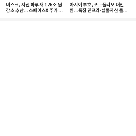
머스크, 자산 하루 새 126조 원
아시아 부호, 포트폴리오 대전
감소 추산… 스페이스X 주가 하
환…독점 인프라·실물자산 몰린
락 때문
다