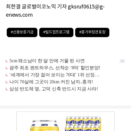
최한결 글로벌이코노믹 기자 gksruf0615@g-
enews.com
#신용보증기금
#빌드업프로그램
#중기부장관표창