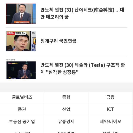
반도체 열전 (31) 난야테크(南亞科技) ...대
만 메모리의 꿈
청개구리 국민연금
반도체 열전 (30) 테슬라 (Tesla) 구조적 한
계 "심각한 성장통"
글로벌비즈
종합
금융
증권
산업
ICT
부동산·공기업
유통경제
제약∙바이오