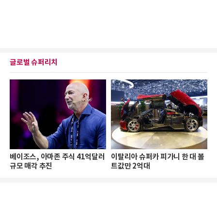
글로벌 슈퍼리치
베이조스, 아마존 주식 41억달러
이탈리아 슈퍼카 피가니 한 대 볼
규모 매각 추진
트값만 2억대