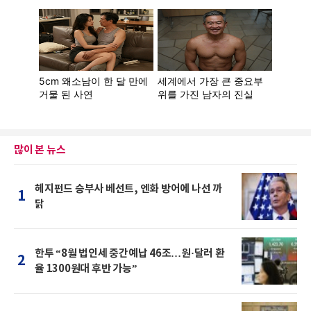
많이 본 뉴스
헤지펀드 승부사 베선트, 엔화 방어에 나선 까
1
닭
한투 “8월 법인세 중간예납 46조…원·달러 환
2
율 1300원대 후반 가능”