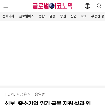
전체기사
글로벌비즈
종합
금융
증권
산업
ICT
부동산·공
HOME
>
금융
>
금융일반
신보, 중소기업 위기 극복 지원 성과 인