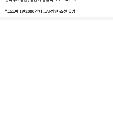
한국투자증권, 상반기 영업익 '2조'...89%↑
"코스피 1만2000 간다...AI·방산·조선 유망"