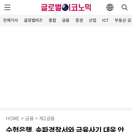
전체기사
글로벌비즈
종합
금융
증권
산업
ICT
부동산·공
HOME
>
금융
>
제2금융
수협은행, 송파경찰서와 금융사기 대응 안