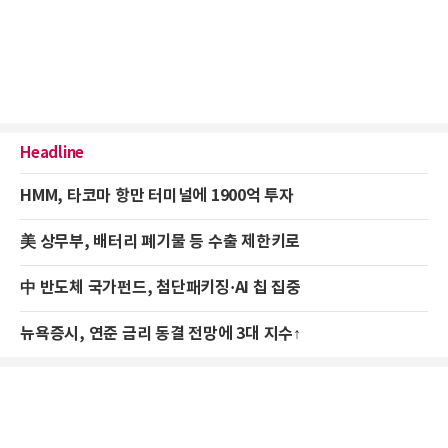
Headline
HMM, 타코마 항만 터미널에 1900억 투자
美 상무부, 배터리 폐기물 등 수출 제한키로
中 반도체 국가펀드, 첨단패키징·AI 칩 집중
뉴욕증시, 연준 금리 동결 전망에 3대 지수↑