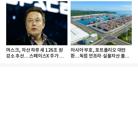
머스크, 자산 하루 새 126조 원
아시아 부호, 포트폴리오 대전
감소 추산… 스페이스X 주가 하
환…독점 인프라·실물자산 몰린
락 때문
다