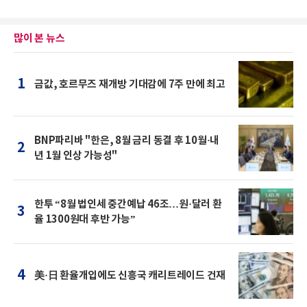
많이 본 뉴스
1
금값, 호르무즈 재개방 기대감에 7주 만에 최고
BNP파리바 "한은, 8월 금리 동결 후 10월·내
2
년 1월 인상 가능성"
한투 “8월 법인세 중간예납 46조…원·달러 환
3
율 1300원대 후반 가능”
4
美·日 환율개입에도 신흥국 캐리트레이드 건재