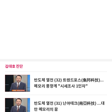
김대호 진단
반도체 열전 (32) 트렌드포스(集邦科技)...
메모리 풍향계 "시세조사 1인자"
반도체 열전 (31) 난야테크(南亞科技) ...대
만 메모리의 꿈