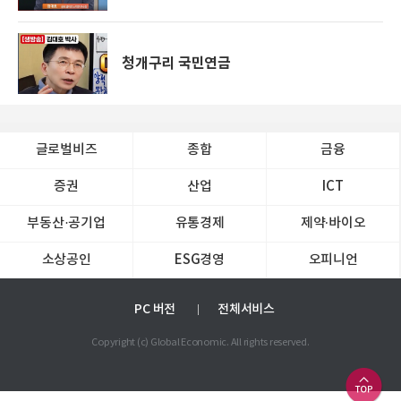
청개구리 국민연금
글로벌비즈
종합
금융
증권
산업
ICT
부동산·공기업
유통경제
제약∙바이오
소상공인
ESG경영
오피니언
PC 버전
전체서비스
Copyright (c) Global Economic. All rights reserved.