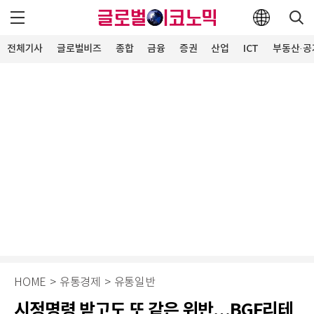
전체기사
글로벌비즈
종합
금융
증권
산업
ICT
부동산·공
HOME
>
유통경제
>
유통일반
시정명령 받고도 또 같은 위반…BGF리테