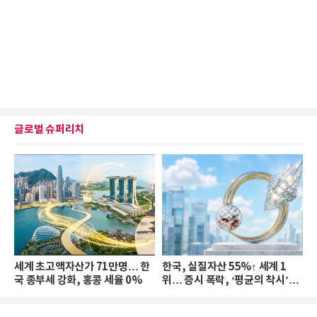
글로벌 슈퍼리치
세계 초고액자산가 71만명… 한
한국, 실질자산 55%↑ 세계 1
국 종부세 강화, 홍콩 세율 0%
위… 증시 폭락, ‘평균의 착시’와
부의 유동성 위기