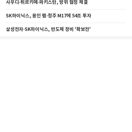
사우디·튀르키예·파키스탄, 방위 협정 체결
SK하이닉스, 용인 팹·청주 M17에 54조 투자
삼성전자·SK하이닉스, 반도체 장비 '확보전'