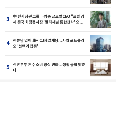
中 환시싱윈 그룹 나영중 글로벌CEO "로컬 강
3
세 중국 화장품시장 '멀티채널 통합전략' 으로
돌파를"
전분당 덜어내는 CJ제일제당…사업 포트폴리
4
오 '선택과 집중'
신혼부부 혼수 소비 방식 변화…생활 궁합 맞춘
5
다