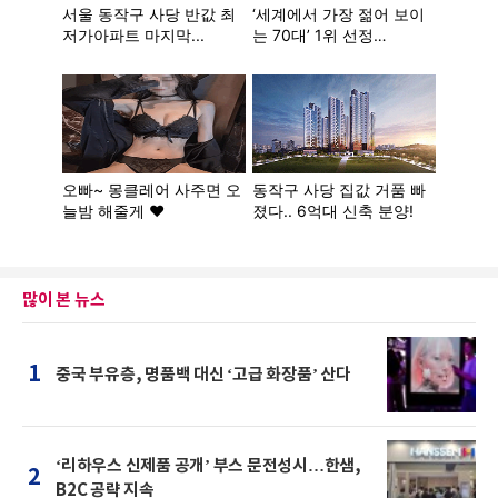
많이 본 뉴스
1
중국 부유층, 명품백 대신 ‘고급 화장품’ 산다
‘리하우스 신제품 공개’ 부스 문전성시…한샘,
2
B2C 공략 지속