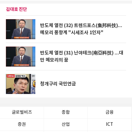
김대호 진단
반도체 열전 (32) 트렌드포스(集邦科技)...
메모리 풍향계 "시세조사 1인자"
반도체 열전 (31) 난야테크(南亞科技) ...대
만 메모리의 꿈
청개구리 국민연금
글로벌비즈
종합
금융
증권
산업
ICT