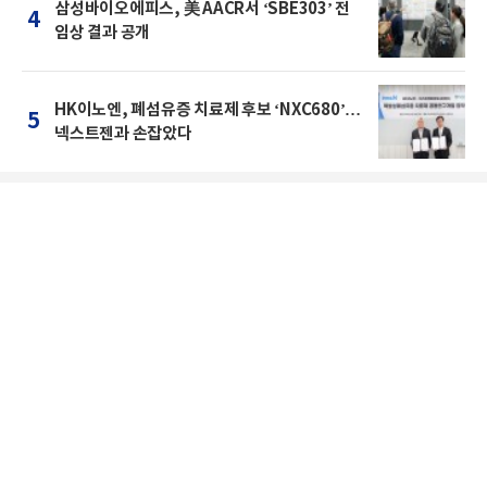
삼성바이오에피스, 美 AACR서 ‘SBE303’ 전
4
임상 결과 공개
HK이노엔, 폐섬유증 치료제 후보 ‘NXC680’…
5
넥스트젠과 손잡았다