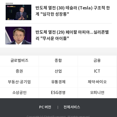
반도체 열전 (30) 테슬라 (Tesla) 구조적 한
계 "심각한 성장통"
반도체 열전 (29) 페이팔 마피아...실리콘밸
리 "무서운 아이들"
글로벌비즈
종합
금융
증권
산업
ICT
부동산·공기업
유통경제
제약∙바이오
소상공인
ESG경영
오피니언
PC 버전
전체서비스
Copyright (c) Global Economic. All rights reserved.