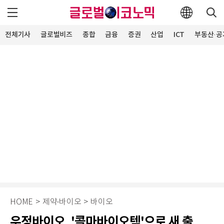
전체기사
글로벌비즈
종합
금융
증권
산업
ICT
부동산·공
HOME
>
제약∙바이오
>
바이오
우정바이오, '콜마바이오텍'으로 새 출