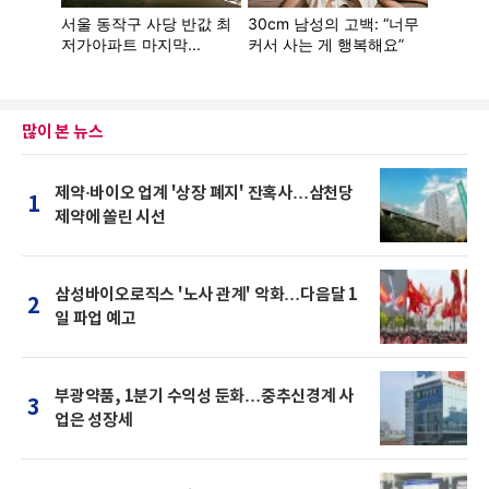
많이 본 뉴스
제약·바이오 업계 '상장 폐지' 잔혹사…삼천당
1
제약에 쏠린 시선
삼성바이오로직스 '노사 관계' 악화…다음달 1
2
일 파업 예고
부광약품, 1분기 수익성 둔화…중추신경계 사
3
업은 성장세