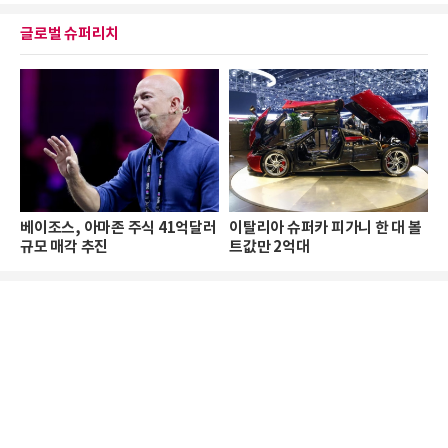
글로벌 슈퍼리치
베이조스, 아마존 주식 41억달러
이탈리아 슈퍼카 피가니 한 대 볼
규모 매각 추진
트값만 2억대